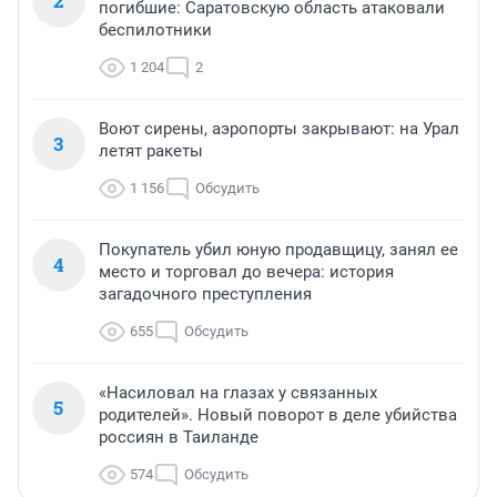
2
погибшие: Саратовскую область атаковали
беспилотники
1 204
2
Воют сирены, аэропорты закрывают: на Урал
3
летят ракеты
1 156
Обсудить
Покупатель убил юную продавщицу, занял ее
4
место и торговал до вечера: история
загадочного преступления
655
Обсудить
«Насиловал на глазах у связанных
5
родителей». Новый поворот в деле убийства
россиян в Таиланде
574
Обсудить