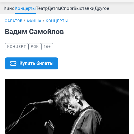
Кино
Концерты
Театр
Детям
Спорт
Выставки
Другое
САРАТОВ
АФИША
КОНЦЕРТЫ
Вадим Самойлов
КОНЦЕРТ
РОК
16+
Купить билеты