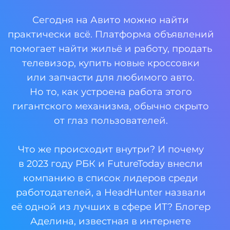
гигантского механизма, обычно скрыто
от глаз пользователей.
Что же происходит внутри? И почему
в 2023 году РБК и FutureToday внесли
компанию в список лидеров среди
работодателей, а HeadHunter назвали
её одной из лучших в сфере ИТ? Блогер
Аделина, известная в интернете
под псевдонимом Смайл, и казанский
журналист Ильнур Ахметов решили
убедиться, сможет ли Авито растопить
их сердечки и попасть в личный топ
работодателей.
блогер
журналист