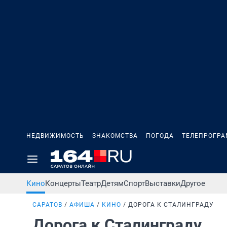
НЕДВИЖИМОСТЬ
ЗНАКОМСТВА
ПОГОДА
ТЕЛЕПРОГР
Кино
Концерты
Театр
Детям
Спорт
Выставки
Другое
САРАТОВ
АФИША
КИНО
ДОРОГА К СТАЛИНГРАДУ
Дорога к Сталинграду