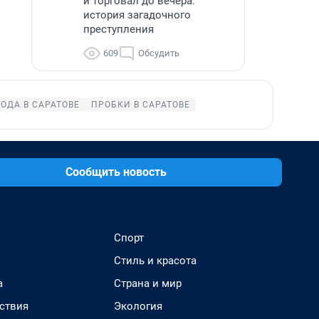
и торговал до вечера:
история загадочного
преступления
609
Обсудить
ОДА В САРАТОВЕ
ПРОБКИ В САРАТОВЕ
Сообщить новость
Спорт
Стиль и красота
а
Страна и мир
ствия
Экология