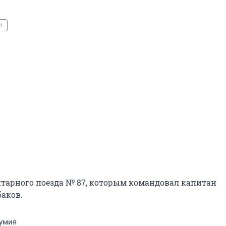
+
арного поезда № 87, которым командовал капитан 
аков.
умия