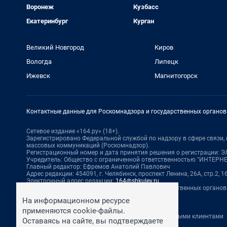
Воронеж
Кузбасс
Екатеринбург
Курган
Великий Новгород
Киров
Вологда
Липецк
Ижевск
Магнитогорск
Контактные данные для Роскомнадзора и государственных органов
Сетевое издание «164.ру» (18+).
Зарегистрировано Федеральной службой по надзору в сфере связи
массовых коммуникаций (Роскомнадзор).
Регистрационный номер и дата принятия решения о регистрации: ЭЛ
Учредитель: Общество с ограниченной ответственностью "ИНТЕР
Главный редактор: Ефремов Анатолий Павлович
Адрес редакции: 454091, г. Челябинск, проспект Ленина, 26А, стр.2, 16
Электронный адрес редакции:
164@shkulev.ru
Контактные данные для Роскомнадзора и государственных органов
Техподдержка:
help@shkulev.ru
На информационном ресурсе
По вопросам коммерческого сотрудничества:
применяются cookie-файлы.
Жапарова Жанна, менеджер по работе с федеральными клиентами
Оставаясь на сайте, вы подтверждаете
zhanna.zhaparova@shkulev.ru
, моб. + 7 982 640 34 32