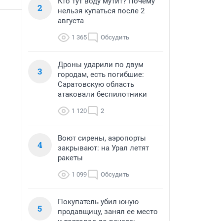
Кто тут воду мутит? Почему
2
нельзя купаться после 2
августа
1 365
Обсудить
Дроны ударили по двум
3
городам, есть погибшие:
Саратовскую область
атаковали беспилотники
1 120
2
Воют сирены, аэропорты
4
закрывают: на Урал летят
ракеты
1 099
Обсудить
Покупатель убил юную
5
продавщицу, занял ее место