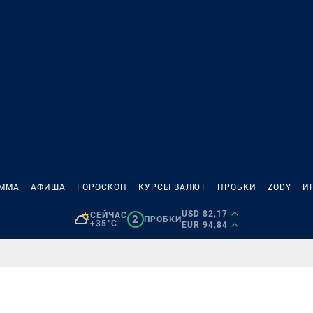
АММА
АФИША
ГОРОСКОП
КУРСЫ ВАЛЮТ
ПРОБКИ
ZODY
И
USD 82,17
СЕЙЧАС
2
ПРОБКИ
+35°C
EUR 94,84