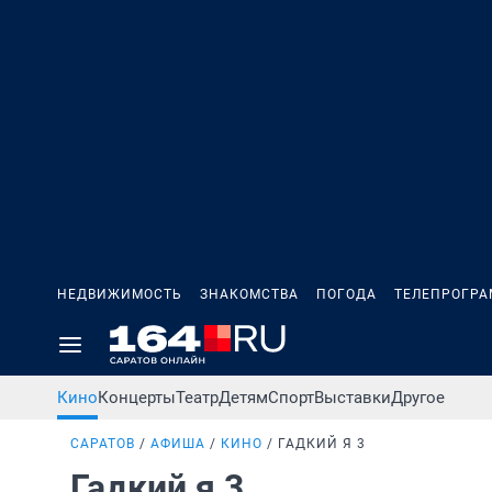
НЕДВИЖИМОСТЬ
ЗНАКОМСТВА
ПОГОДА
ТЕЛЕПРОГР
Кино
Концерты
Театр
Детям
Спорт
Выставки
Другое
САРАТОВ
АФИША
КИНО
ГАДКИЙ Я 3
Гадкий я 3