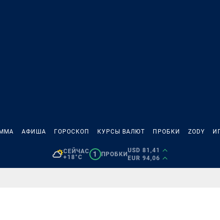
АММА
АФИША
ГОРОСКОП
КУРСЫ ВАЛЮТ
ПРОБКИ
ZODY
И
USD 81,41
СЕЙЧАС
1
ПРОБКИ
+18°C
EUR 94,06