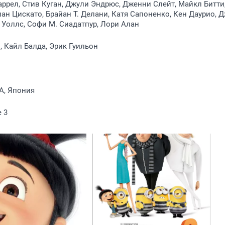
аррел, Стив Куган, Джули Эндрюс, Дженни Слейт, Майкл Битти
ан Цискато, Брайан Т. Делани, Катя Сапоненко, Кен Даурио, 
 Уоллс, Софи М. Сиадатпур, Лори Алан
 Кайл Балда, Эрик Гуильон
А, Япония
e 3