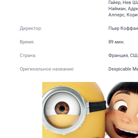
Гайер, Нев Ш
Найман, Адри
Алперс, Кори
Директор:
Пьер Коффан,
Время:
89 мин.
Страна:
Франция, СШ
Оригинальное название:
Despicable M