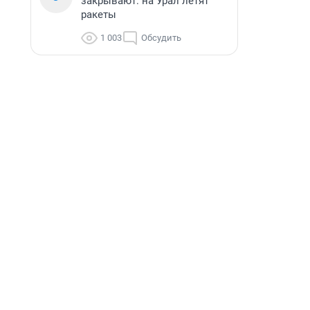
закрывают: на Урал летят
ракеты
1 003
Обсудить