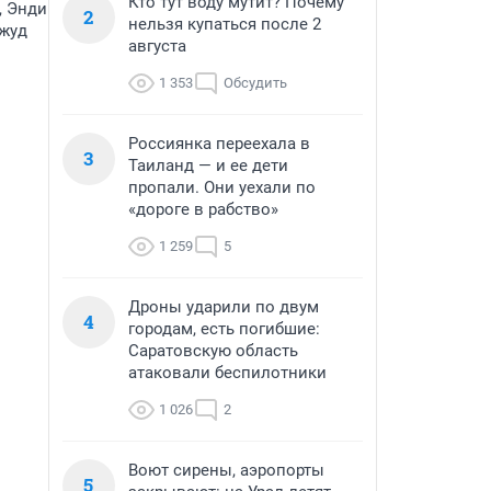
Кто тут воду мутит? Почему
, Энди
2
нельзя купаться после 2
Джуд
августа
1 353
Обсудить
Россиянка переехала в
3
Таиланд — и ее дети
пропали. Они уехали по
«дороге в рабство»
1 259
5
Дроны ударили по двум
4
городам, есть погибшие:
Саратовскую область
атаковали беспилотники
1 026
2
Воют сирены, аэропорты
5