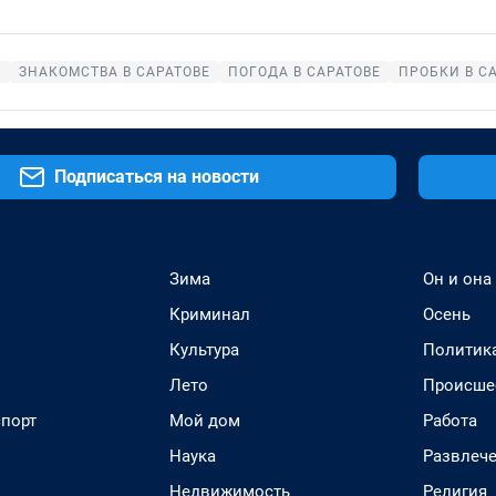
Е
ЗНАКОМСТВА В САРАТОВЕ
ПОГОДА В САРАТОВЕ
ПРОБКИ В С
Подписаться на новости
Зима
Он и она
Криминал
Осень
Культура
Политик
Лето
Происше
спорт
Мой дом
Работа
Наука
Развлеч
Недвижимость
Религия