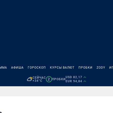
АММА
АФИША
ГОРОСКОП
КУРСЫ ВАЛЮТ
ПРОБКИ
ZODY
И
USD 82,17
СЕЙЧАС
2
ПРОБКИ
+34°C
EUR 94,84
ь