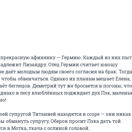
 прекрасную афинянку — Гермию. Каждый из них пыта
надлежит Лизандру. Отец Гермии считает юношу 
е даёт молодым людям своего согласия на брак. Тогда
тобы обвенчаться. Однако их планам мешает Елена, 
т беглецов. Деметрий тут же бросается в погоню, что
Однако в лесу влюблённых поджидает дух Пэк, маленьк
о!

оей супругой Титанией находятся в ссоре — они никак 
 обмануть супругу, Оберон просит Пэка дать той 
я в Мотка, ткача с ослиной головой.
