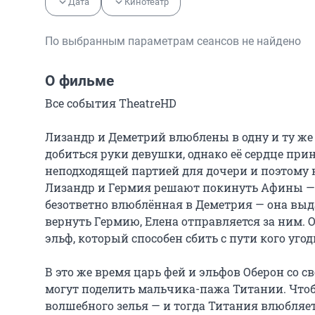
Дата
Кинотеатр
По выбранным параметрам сеансов не найдено
О фильме
Все события TheatreHD

Лизандр и Деметрий влюблены в одну и ту же
добиться руки девушки, однако её сердце при
неподходящей партией для дочери и поэтому н
Лизандр и Гермия решают покинуть Афины — ч
безответно влюблённая в Деметрия — она выдаё
вернуть Гермию, Елена отправляется за ним. 
эльф, который способен сбить с пути кого угодн
В это же время царь фей и эльфов Оберон со св
могут поделить мальчика-пажа Титании. Чтобы
волшебного зелья — и тогда Титания влюбляетс