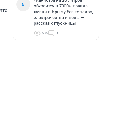
«Канистра на 20 литров
5
обходится в 7000»: правда
то 
жизни в Крыму без топлива,
электричества и воды —
рассказ отпускницы
535
3