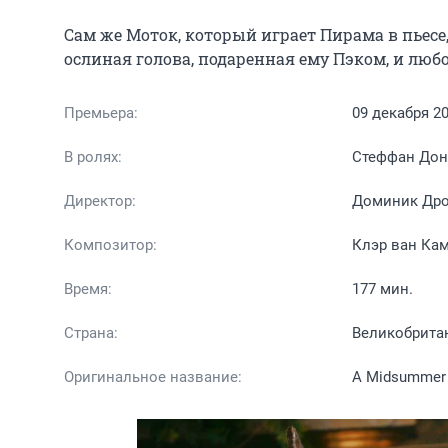
Сам же Моток, который играет Пирама в пьесе,
ослиная голова, подаренная ему Пэком, и люб
Премьера:
09 декабря 2
В ролях:
Стеффан Донн
Директор:
Доминик Др
Композитор:
Клэр ван Ка
Время:
177 мин.
Страна:
Великобрита
Оригинальное название:
A Midsummer 