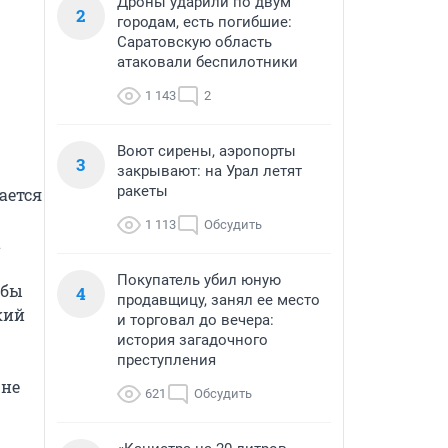
Дроны ударили по двум
2
городам, есть погибшие:
Саратовскую область
атаковали беспилотники
1 143
2
Воют сирены, аэропорты
3
закрывают: на Урал летят
ракеты
ется 
1 113
Обсудить
 
Покупатель убил юную
бы 
4
продавщицу, занял ее место
ий 
и торговал до вечера:
история загадочного
преступления
не 
621
Обсудить