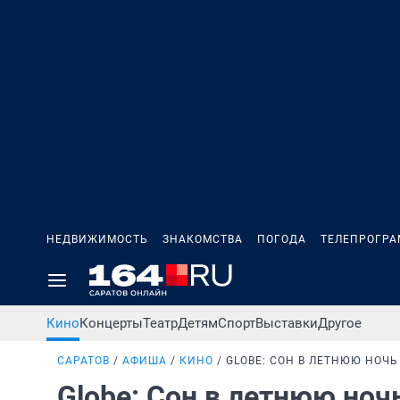
НЕДВИЖИМОСТЬ
ЗНАКОМСТВА
ПОГОДА
ТЕЛЕПРОГР
Кино
Концерты
Театр
Детям
Спорт
Выставки
Другое
САРАТОВ
АФИША
КИНО
GLOBE: СОН В ЛЕТНЮЮ НОЧЬ
Globe: Сон в летнюю ноч