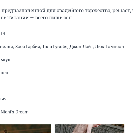
 предназначенной для свадебного торжества, решает, ч
овь Титании — всего лишь сон.
014
елли, Хасс Гарбия, Тала Гувейя, Джон Лайт, Люк Томпсон
омгул
мпен
ния
Night’s Dream