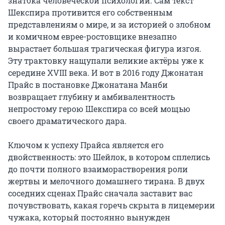
знатока человеческой психологии. Сам текст 
Шекспира противится его собственным 
представлениям о мире, и за историей о злобном 
и комичном еврее-ростовщике внезапно 
вырастает большая трагическая фигура изгоя. 
Эту трактовку нащупали великие актёры уже к 
середине XVIII века. И вот в 2016 году Джонатан 
Прайс в постановке Джонатана Манби 
возвращает глубину и амбивалентность 
непростому герою Шекспира со всей мощью 
своего драматического дара.

Ключом к успеху Прайса является его 
двойственность: это Шейлок, в котором сплелись 
до почти полного взаиморастворения роли 
жертвы и мелочного домашнего тирана. В двух 
соседних сценах Прайс сначала заставит вас 
почувствовать, какая горечь скрыта в лицемерии 
чужака, который постоянно вынужден 