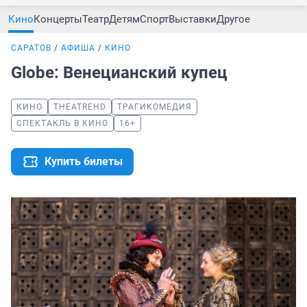
Кино
Концерты
Театр
Детям
Спорт
Выставки
Другое
САРАТОВ
АФИША
КИНО
Globe: Венецианский купец
КИНО
THEATREHD
ТРАГИКОМЕДИЯ
СПЕКТАКЛЬ В КИНО
16+
Купить билеты