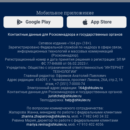
Мобильное приложение
Google Play
App Store
Контактные данные для Роскомнадзора и государственных органов
Сетевое издание «164.ру» (18+).
Зарегистрировано Федеральной службой по надзору в сфере связи,
информационных технологий и массовых коммуникаций
(Роскомнадзор).
Регистрационный номер и дата принятия решения о регистрации: ЭЛ №
ФС 77-84688 от 06.02.2023 г.
Учредитель: Общество с ограниченной ответственностью "ИНТЕРНЕТ
ТЕХНОЛОГИИ"
Главный редактор: Ефремов Анатолий Павлович
Адрес редакции: 454091, г. Челябинск, проспект Ленина, 26А, стр.2, 16
этаж, +7 (351) 7-0000-74
Электронный адрес редакции:
164@shkulev.ru
Контактные данные для Роскомнадзора и государственных органов:
juristchel@shkulev.ru
Техподдержка:
help@shkulev.ru
По вопросам коммерческого сотрудничества:
Жапарова Жанна, менеджер по работе с федеральными клиентами
zhanna.zhaparova@shkulev.ru
, моб. + 7 982 640 34 32
Ревина Мария, директор по работе с федеральными клиентами
mariya.revina@shkulev.ru
, моб. +7 910 402 4056