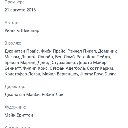
Премьера:
21 августа 2016
Автор:
Уильям Шекспир
В ролях:
Джонатан Прайс, Фиби Прайс, Рэйчел Пикап, Доминик
Мафэм, Дэниэл Лапэйн, Бен Лэмб, Реге-Жан Пейдж,
Брайан Мартин, Дэвид Стурзэйкер, Дороти Майер-
Беннетт, Филип Кокс, Стефан Адегбола, Скотт Карим,
Кристофер Логан, Майкл Бертеншоу, Jimmy Roye-Dunne
Директор:
Джонатан Манби, Робин Лок
Художник:
Майк Бриттон
Композитор: