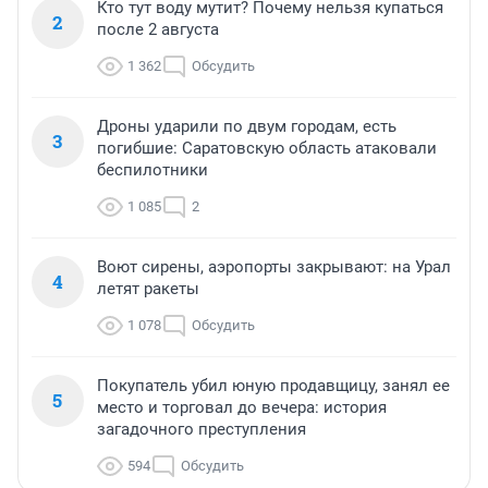
Кто тут воду мутит? Почему нельзя купаться
2
после 2 августа
1 362
Обсудить
Дроны ударили по двум городам, есть
3
погибшие: Саратовскую область атаковали
беспилотники
1 085
2
Воют сирены, аэропорты закрывают: на Урал
4
летят ракеты
1 078
Обсудить
Покупатель убил юную продавщицу, занял ее
5
место и торговал до вечера: история
загадочного преступления
594
Обсудить