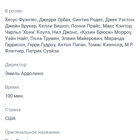
В ролях:
Хесус Фуэнтес, Джерри Орбах, Синтия Родес, Джек Уэстон,
Джейн Брукер, Келли Бишоп, Лонни Прайс, Макс Кэнтор,
Чарльз ’Хони’ Коулз, Нил Джонс, «Кузин Брюси» Морроу,
Уэйн Найт, Пола Трумен, Элвин Майерович, Миранда
Гаррисон, Гэрри Гудроу, Антон Паган, Томас Кэннолд, М.Р.
Флетчер, Патрик Суэйзи
Директор:
Эмиль Ардолино
Время:
100 мин.
Страна:
США
Оригинальное название: