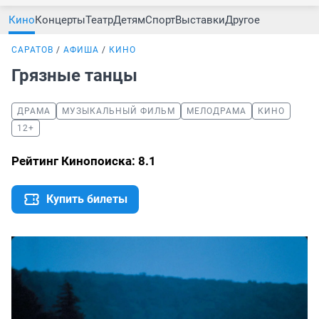
Кино
Концерты
Театр
Детям
Спорт
Выставки
Другое
САРАТОВ
АФИША
КИНО
Грязные танцы
ДРАМА
МУЗЫКАЛЬНЫЙ ФИЛЬМ
МЕЛОДРАМА
КИНО
12+
Рейтинг Кинопоиска: 8.1
Купить билеты