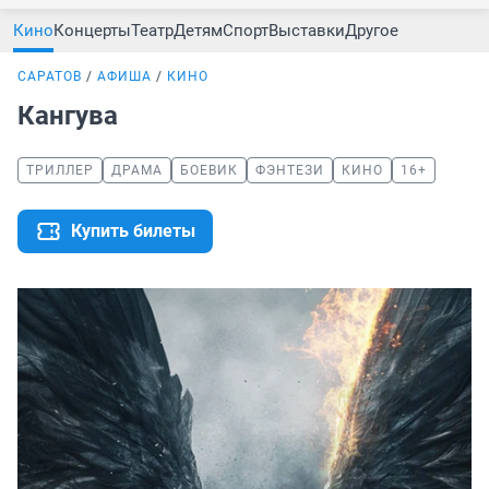
Кино
Концерты
Театр
Детям
Спорт
Выставки
Другое
САРАТОВ
АФИША
КИНО
Кангува
ТРИЛЛЕР
ДРАМА
БОЕВИК
ФЭНТЕЗИ
КИНО
16+
Купить билеты