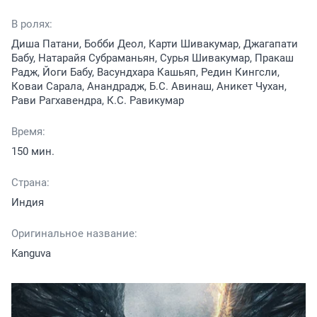
В ролях:
Диша Патани, Бобби Деол, Карти Шивакумар, Джагапати
Бабу, Натарайя Субраманьян, Сурья Шивакумар, Пракаш
Радж, Йоги Бабу, Васундхара Кашьяп, Редин Кингсли,
Коваи Сарала, Анандрадж, Б.С. Авинаш, Аникет Чухан,
Рави Рагхавендра, К.С. Равикумар
Время:
150 мин.
Страна:
Индия
Оригинальное название:
Kanguva