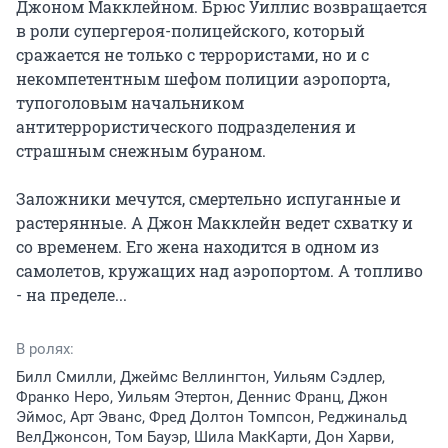
Джоном Макклейном. Брюс Уиллис возвращается 
в роли супергероя-полицейского, который 
сражается не только с террористами, но и с 
некомпетентным шефом полиции аэропорта, 
тупоголовым начальником 
антитеррористического подразделения и 
страшным снежным бураном.

Заложники мечутся, смертельно испуганные и 
растерянные. А Джон Макклейн ведет схватку и 
со временем. Его жена находится в одном из 
самолетов, кружащих над аэропортом. А топливо 
- на пределе...
В ролях:
Билл Смилли, Джеймс Веллингтон, Уильям Сэдлер,
Франко Неро, Уильям Этертон, Деннис Франц, Джон
Эймос, Арт Эванс, Фред Долтон Томпсон, Реджинальд
ВелДжонсон, Том Бауэр, Шила МакКарти, Дон Харви,