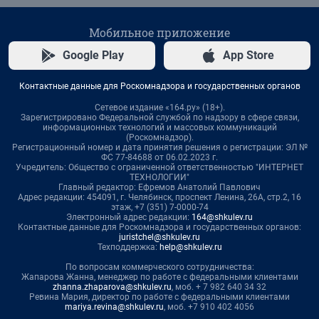
Мобильное приложение
Google Play
App Store
Контактные данные для Роскомнадзора и государственных органов
Сетевое издание «164.ру» (18+).
Зарегистрировано Федеральной службой по надзору в сфере связи,
информационных технологий и массовых коммуникаций
(Роскомнадзор).
Регистрационный номер и дата принятия решения о регистрации: ЭЛ №
ФС 77-84688 от 06.02.2023 г.
Учредитель: Общество с ограниченной ответственностью "ИНТЕРНЕТ
ТЕХНОЛОГИИ"
Главный редактор: Ефремов Анатолий Павлович
Адрес редакции: 454091, г. Челябинск, проспект Ленина, 26А, стр.2, 16
этаж, +7 (351) 7-0000-74
Электронный адрес редакции:
164@shkulev.ru
Контактные данные для Роскомнадзора и государственных органов:
juristchel@shkulev.ru
Техподдержка:
help@shkulev.ru
По вопросам коммерческого сотрудничества:
Жапарова Жанна, менеджер по работе с федеральными клиентами
zhanna.zhaparova@shkulev.ru
, моб. + 7 982 640 34 32
Ревина Мария, директор по работе с федеральными клиентами
mariya.revina@shkulev.ru
, моб. +7 910 402 4056