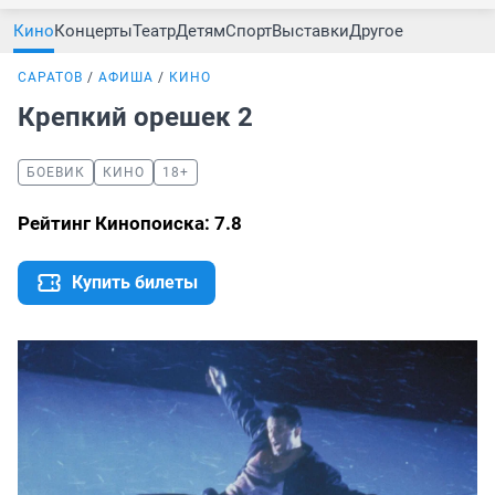
Кино
Концерты
Театр
Детям
Спорт
Выставки
Другое
САРАТОВ
АФИША
КИНО
Крепкий орешек 2
БОЕВИК
КИНО
18+
Рейтинг Кинопоиска: 7.8
Купить билеты