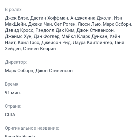
В ролях:
Джек Блэк, Дастин Хоффман, Анджелина Джоли, Иэн
МакШейн, Джеки Чан, Сет Роген, Люси Лью, Марк Осборн,
Дэвид Кросс, Рэндолл Дак Ким, Джон Стивенсон,
Джеймс Хун, Дэн Фоглер, Майкл Кларк Дункан, Уэйн
Найт, Кайл Гэсс, Джейсон Рид, Лаура Кайтлингер, Таня
Хейден, Стивен Кеарин
Директор:
Марк Осборн, Джон Стивенсон
Время:
91 мин.
Страна:
США
Оригинальное название:
Kung Fu Panda