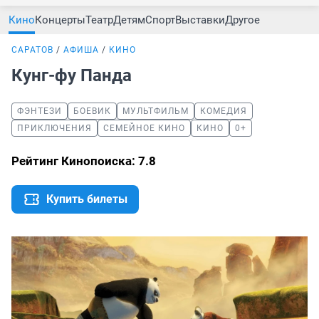
Кино
Концерты
Театр
Детям
Спорт
Выставки
Другое
САРАТОВ
АФИША
КИНО
Кунг-фу Панда
ФЭНТЕЗИ
БОЕВИК
МУЛЬТФИЛЬМ
КОМЕДИЯ
ПРИКЛЮЧЕНИЯ
СЕМЕЙНОЕ КИНО
КИНО
0+
Рейтинг Кинопоиска: 7.8
Купить билеты