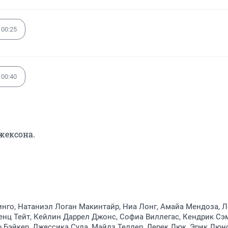
00:25
00:40
жексона.
го, Натаниэл Логан Макинтайр, Ниа Лонг, Амайа Мендоза, Л
енц Тейт, Кейлин Даррел Джонс, Софиа Виллегас, Кендрик Сэ
Бэйкер, Джессика Сула, Майлз Теллер, Дерек Люк, Эрик Люнс