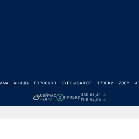
АММА
АФИША
ГОРОСКОП
КУРСЫ ВАЛЮТ
ПРОБКИ
ZODY
И
USD 81,41
СЕЙЧАС
2
ПРОБКИ
+28°C
EUR 94,06