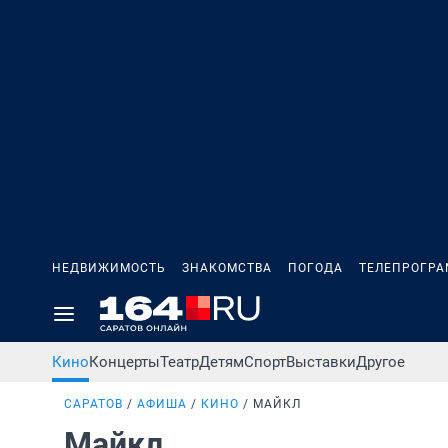
НЕДВИЖИМОСТЬ
ЗНАКОМСТВА
ПОГОДА
ТЕЛЕПРОГР
Кино
Концерты
Театр
Детям
Спорт
Выставки
Другое
САРАТОВ
АФИША
КИНО
МАЙКЛ
Майкл