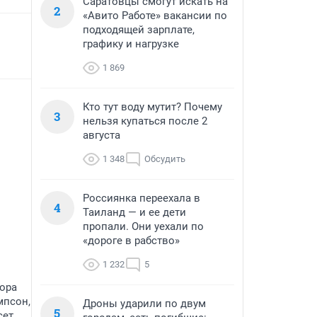
Саратовцы смогут искать на
2
«Авито Работе» вакансии по
подходящей зарплате,
графику и нагрузке
1 869
Кто тут воду мутит? Почему
3
нельзя купаться после 2
августа
1 348
Обсудить
Россиянка переехала в
4
Таиланд — и ее дети
пропали. Они уехали по
«дороге в рабство»
1 232
5
ора
мпсон,
Дроны ударили по двум
5
ет,