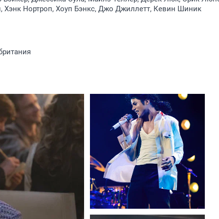
 Хэнк Нортроп, Хоуп Бэнкс, Джо Джиллетт, Кевин Шиник
британия