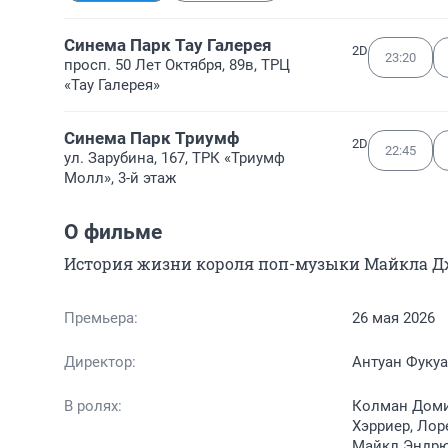
Синема Парк Тау Галерея
2D
23:20
просп. 50 Лет Октября, 89в, ТРЦ
«Тау Галерея»
Синема Парк Триумф
2D
22:45
ул. Зарубина, 167, ТРК «Триумф
Молл», 3-й этаж
О фильме
История жизни короля поп-музыки Майкла Д
Премьера:
26 мая 2026
Директор:
Антуан Фукуа
В ролях:
Колман Домин
Хэрриер, Лор
Майкл Эндрю 