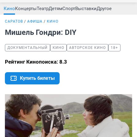
Кино
Концерты
Театр
Детям
Спорт
Выставки
Другое
САРАТОВ
АФИША
КИНО
Мишель Гондри: DIY
ДОКУМЕНТАЛЬНЫЙ
КИНО
АВТОРСКОЕ КИНО
18+
Рейтинг Кинопоиска: 8.3
Купить билеты