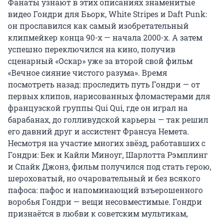
Фанаты узнают в этих описаниях знаменитые 
видео Гондри для Бьорк, White Stripes и Daft Punk: 
он прославился как самый изобретательный 
клипмейкер конца 90-х — начала 2000-х. А затем 
успешно переключился на кино, получив 
сценарный «Оскар» уже за второй свой фильм 
«Вечное сияние чистого разума». Время 
посмотреть назад: проследить путь Гондри — от 
первых клипов, нарисованных фломастерами для 
французской группы Qui Qui, где он играл на 
барабанах, до голливудской карьеры — так решил 
его давний друг и ассистент Франсуа Немета. 
Несмотря на участие многих звёзд, работавших с 
Гондри: Бек и Кайли Миноуг, Шарлотта Рэмплинг 
и Спайк Джонз, фильм получился под стать герою, 
шероховатый, но очаровательный и без всякого 
пафоса: пафос и напоминающий взъерошенного 
воробья Гондри — вещи несовместимые. Гондри 
признаётся в любви к советским мультикам, 