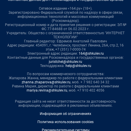
Сетевое издание «164.ру» (18+).
Зарегистрировано Федеральной службой по надзору в сфере связи,
информационных технологий и массовых коммуникаций
(Роскомнадзор).
Регистрационный номер и дата принятия решения о регистрации: ЭЛ №
ФС 77-84688 от 06.02.2023 г.
Учредитель: Общество с ограниченной ответственностью "ИНТЕРНЕТ
ТЕХНОЛОГИИ"
Главный редактор: Ефремов Анатолий Павлович
Адрес редакции: 454091, г. Челябинск, проспект Ленина, 26А, стр.2, 16
этаж, +7 (351) 7-0000-74
Электронный адрес редакции:
164@shkulev.ru
Контактные данные для Роскомнадзора и государственных органов:
juristchel@shkulev.ru
Техподдержка:
help@shkulev.ru
По вопросам коммерческого сотрудничества:
Жапарова Жанна, менеджер по работе с федеральными клиентами
zhanna.zhaparova@shkulev.ru
, моб. + 7 982 640 34 32
Ревина Мария, директор по работе с федеральными клиентами
mariya.revina@shkulev.ru
, моб. +7 910 402 4056
Редакция сайта не несет ответственности за достоверность
информации, содержащейся в рекламных объявлениях.
Информация об ограничениях
Политика использования cookies
Рекомендательные системы