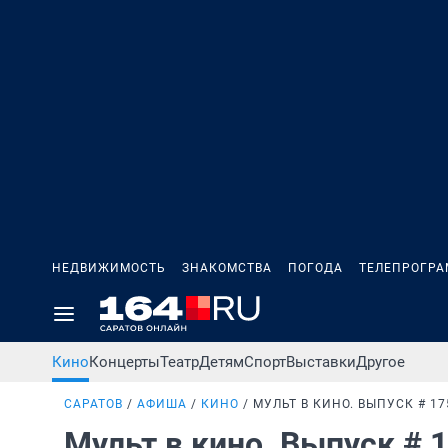
НЕДВИЖИМОСТЬ
ЗНАКОМСТВА
ПОГОДА
ТЕЛЕПРОГР
Кино
Концерты
Театр
Детям
Спорт
Выставки
Другое
САРАТОВ
АФИША
КИНО
МУЛЬТ В КИНО. ВЫПУСК # 17
Мульт в кино. Выпуск # 