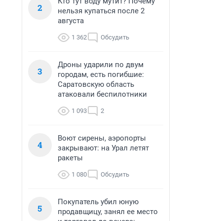
Кто тут воду мутит? Почему
2
нельзя купаться после 2
августа
1 362
Обсудить
Дроны ударили по двум
3
городам, есть погибшие:
Саратовскую область
атаковали беспилотники
1 093
2
Воют сирены, аэропорты
4
закрывают: на Урал летят
ракеты
1 080
Обсудить
Покупатель убил юную
5
продавщицу, занял ее место