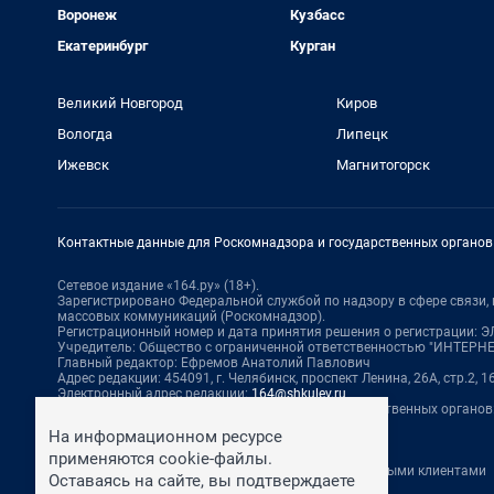
Воронеж
Кузбасс
Екатеринбург
Курган
Великий Новгород
Киров
Вологда
Липецк
Ижевск
Магнитогорск
Контактные данные для Роскомнадзора и государственных органов
Сетевое издание «164.ру» (18+).
Зарегистрировано Федеральной службой по надзору в сфере связи
массовых коммуникаций (Роскомнадзор).
Регистрационный номер и дата принятия решения о регистрации: ЭЛ
Учредитель: Общество с ограниченной ответственностью "ИНТЕР
Главный редактор: Ефремов Анатолий Павлович
Адрес редакции: 454091, г. Челябинск, проспект Ленина, 26А, стр.2, 16
Электронный адрес редакции:
164@shkulev.ru
Контактные данные для Роскомнадзора и государственных органов
Техподдержка:
help@shkulev.ru
На информационном ресурсе
По вопросам коммерческого сотрудничества:
применяются cookie-файлы.
Жапарова Жанна, менеджер по работе с федеральными клиентами
Оставаясь на сайте, вы подтверждаете
zhanna.zhaparova@shkulev.ru
, моб. + 7 982 640 34 32