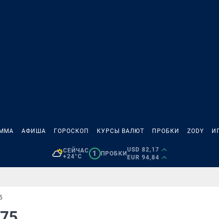
АММА
АФИША
ГОРОСКОП
КУРСЫ ВАЛЮТ
ПРОБКИ
ZODY
И
USD 82,17
СЕЙЧАС
1
ПРОБКИ
+24°C
EUR 94,84
5
175