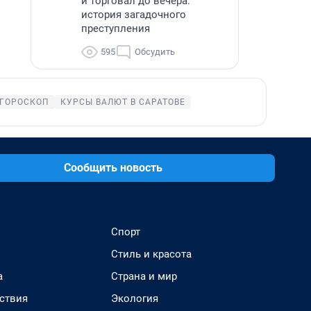
и торговал до вечера:
история загадочного
преступления
595
Обсудить
ГОРОСКОП
КУРСЫ ВАЛЮТ В САРАТОВЕ
Сообщить новость
Спорт
Стиль и красота
а
Страна и мир
ствия
Экология