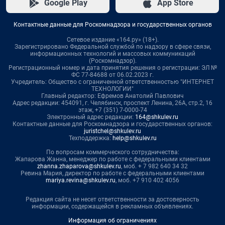
Google Play
App Store
Контактные данные для Роскомнадзора и государственных органов
Сетевое издание «164.ру» (18+).
Зарегистрировано Федеральной службой по надзору в сфере связи,
информационных технологий и массовых коммуникаций
(Роскомнадзор).
Регистрационный номер и дата принятия решения о регистрации: ЭЛ №
ФС 77-84688 от 06.02.2023 г.
Учредитель: Общество с ограниченной ответственностью "ИНТЕРНЕТ
ТЕХНОЛОГИИ"
Главный редактор: Ефремов Анатолий Павлович
Адрес редакции: 454091, г. Челябинск, проспект Ленина, 26А, стр.2, 16
этаж, +7 (351) 7-0000-74
Электронный адрес редакции:
164@shkulev.ru
Контактные данные для Роскомнадзора и государственных органов:
juristchel@shkulev.ru
Техподдержка:
help@shkulev.ru
По вопросам коммерческого сотрудничества:
Жапарова Жанна, менеджер по работе с федеральными клиентами
zhanna.zhaparova@shkulev.ru
, моб. + 7 982 640 34 32
Ревина Мария, директор по работе с федеральными клиентами
mariya.revina@shkulev.ru
, моб. +7 910 402 4056
Редакция сайта не несет ответственности за достоверность
информации, содержащейся в рекламных объявлениях.
Информация об ограничениях