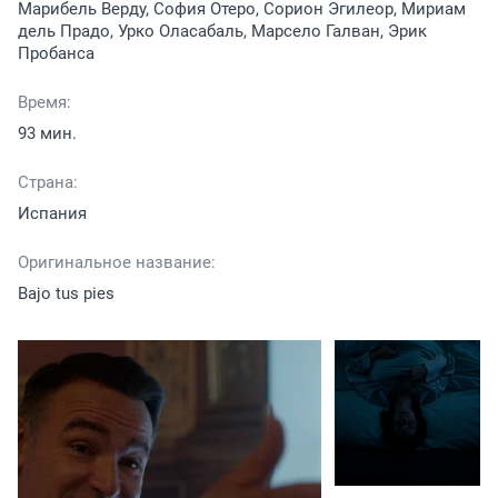
Марибель Верду, София Отеро, Сорион Эгилеор, Мириам
дель Прадо, Урко Оласабаль, Марсело Галван, Эрик
Пробанса
Время:
93 мин.
Страна:
Испания
Оригинальное название:
Bajo tus pies