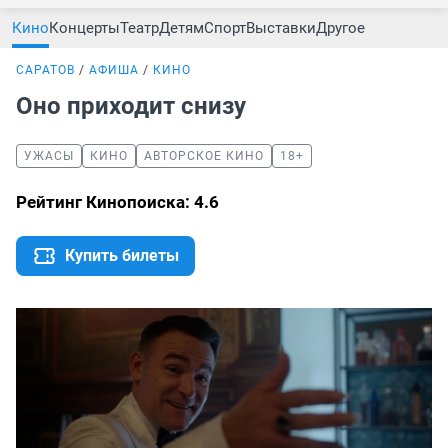
Кино
Концерты
Театр
Детям
Спорт
Выставки
Другое
САРАТОВ
АФИША
КИНО
Оно приходит снизу
УЖАСЫ
КИНО
АВТОРСКОЕ КИНО
18+
Рейтинг Кинопоиска: 4.6
Купить билеты