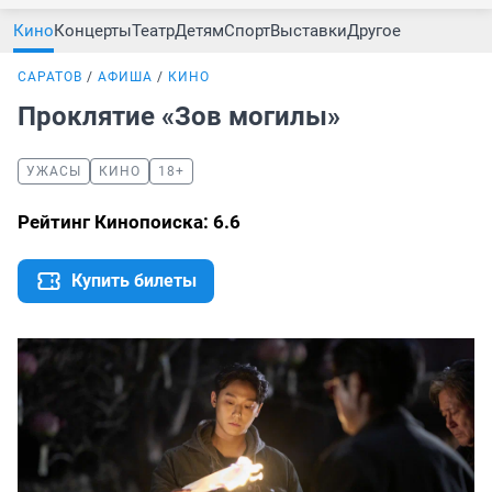
Кино
Концерты
Театр
Детям
Спорт
Выставки
Другое
САРАТОВ
АФИША
КИНО
Проклятие «Зов могилы»
УЖАСЫ
КИНО
18+
Рейтинг Кинопоиска: 6.6
Купить билеты