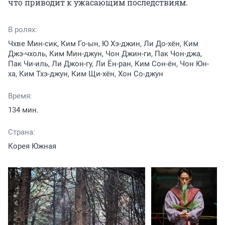
что приводит к ужасающим последствиям.
В ролях:
Чхве Мин-сик, Ким Го-ын, Ю Хэ-джин, Ли До-хён, Ким
Джэ-чхоль, Ким Мин-джун, Чон Джин-ги, Пак Чон-джа,
Пак Чи-иль, Ли Джон-гу, Ли Ён-ран, Ким Сон-ён, Чон Юн-
ха, Ким Тхэ-джун, Ким Щи-хён, Хон Со-джун
Время:
134 мин.
Страна:
Корея Южная