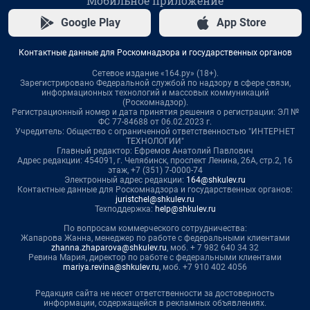
Мобильное приложение
Google Play
App Store
Контактные данные для Роскомнадзора и государственных органов
Сетевое издание «164.ру» (18+).
Зарегистрировано Федеральной службой по надзору в сфере связи,
информационных технологий и массовых коммуникаций
(Роскомнадзор).
Регистрационный номер и дата принятия решения о регистрации: ЭЛ №
ФС 77-84688 от 06.02.2023 г.
Учредитель: Общество с ограниченной ответственностью "ИНТЕРНЕТ
ТЕХНОЛОГИИ"
Главный редактор: Ефремов Анатолий Павлович
Адрес редакции: 454091, г. Челябинск, проспект Ленина, 26А, стр.2, 16
этаж, +7 (351) 7-0000-74
Электронный адрес редакции:
164@shkulev.ru
Контактные данные для Роскомнадзора и государственных органов:
juristchel@shkulev.ru
Техподдержка:
help@shkulev.ru
По вопросам коммерческого сотрудничества:
Жапарова Жанна, менеджер по работе с федеральными клиентами
zhanna.zhaparova@shkulev.ru
, моб. + 7 982 640 34 32
Ревина Мария, директор по работе с федеральными клиентами
mariya.revina@shkulev.ru
, моб. +7 910 402 4056
Редакция сайта не несет ответственности за достоверность
информации, содержащейся в рекламных объявлениях.