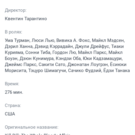
Директор:
Квентин Тарантино
В ролях:
Ума Турман, Люси Лью, Вивика А. Фокс, Майкл Мэдсен,
Дэрил Ханна, Дэвид Кэррадайн, Джули Дрейфус, Тиаки
Курияма, Сонни Тиба, Гордон Лю, Майкл Паркс, Майкл
Боуэн, Дзюн Кунимура, Кэндзи Оба, Юки Кадзамацури,
Джеймс Паркс, Сакити Сато, Джонатан Лоугрэн, Ёсиюки
Морисита, Тэцуро Шимагучи, Сачико Фудзий, Ёдзи Танака
Время:
276 мин.
Страна:
США
Оригинальное название: