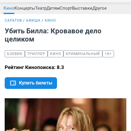
Кино
Концерты
Театр
Детям
Спорт
Выставки
Другое
САРАТОВ
АФИША
КИНО
Убить Билла: Кровавое дело
целиком
БОЕВИК
ТРИЛЛЕР
КИНО
КРИМИНАЛЬНЫЙ
18+
Рейтинг Кинопоиска: 8.3
Купить билеты