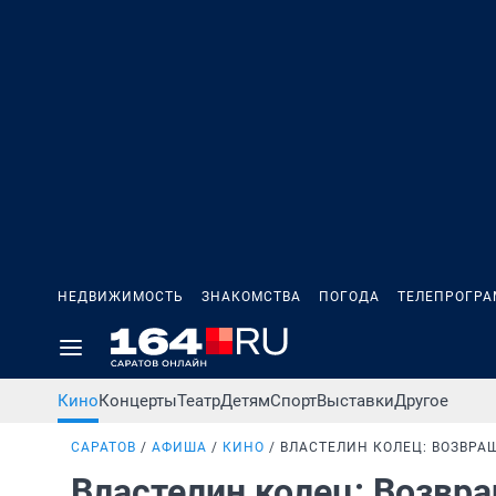
НЕДВИЖИМОСТЬ
ЗНАКОМСТВА
ПОГОДА
ТЕЛЕПРОГР
Кино
Концерты
Театр
Детям
Спорт
Выставки
Другое
САРАТОВ
АФИША
КИНО
ВЛАСТЕЛИН КОЛЕЦ: ВОЗВРА
Властелин колец: Возвр