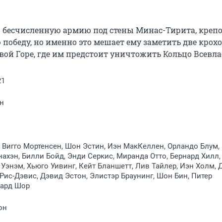
 бесчисленную армию под стены Минас-Тирита, крепо
обеду, но именно это мешает ему заметить две крохо
ой Горе, где им предстоит уничтожить Кольцо Всевла
21
ин
 Вигго Мортенсен, Шон Эстин, Иэн МакКеллен, Орландо Блум,
хэн, Билли Бойд, Энди Серкис, Миранда Отто, Бернард Хилл,
 Уэнэм, Хьюго Уивинг, Кейт Бланшетт, Лив Тайлер, Иэн Холм,
Рис-Дэвис, Дэвид Эстон, Элистэр Браунинг, Шон Бин, Питер
вард Шор
он