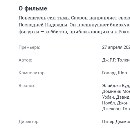
О фильме
Повелитель сил тьмы Саурон направляет свою
Последней Надежды. Он предвкушает близкую п
фигурки — хоббитов, приближающихся к Роков
Премьера:
27 апреля 20
Автор:
Дж.Р.Р. Толк
Композитор:
Говард Шор
В ролях:
Элайджа Вуд,
Доминик Мона
Урбан, Дэвид
Ноубл, Джон 
Джексон, Го
Директор:
Питер Джекс