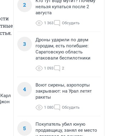
Кто тут воду мутит? Почему
2
нельзя купаться после 2
августа
сти 
1 363
Обсудить
тные 
стья.
Дроны ударили по двум
3
городам, есть погибшие:
Саратовскую область
атаковали беспилотники
1 093
2
Воют сирены, аэропорты
4
закрывают: на Урал летят
 Карл
ракеты
 Джон
1 080
Обсудить
Покупатель убил юную
5
продавщицу, занял ее место