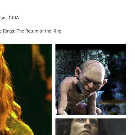
дия, США
e Rings: The Return of the King