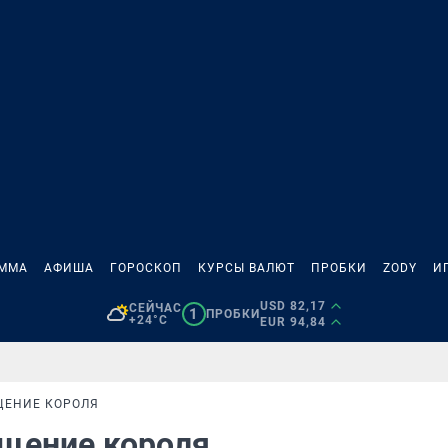
АММА
АФИША
ГОРОСКОП
КУРСЫ ВАЛЮТ
ПРОБКИ
ZODY
И
USD 82,17
СЕЙЧАС
1
ПРОБКИ
+24°C
EUR 94,84
ЩЕНИЕ КОРОЛЯ
ащение короля