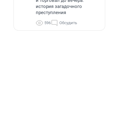
и торговал до вечера:
история загадочного
преступления
596
Обсудить