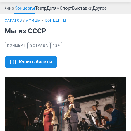
Кино
Концерты
Театр
Детям
Спорт
Выставки
Другое
САРАТОВ
АФИША
КОНЦЕРТЫ
Мы из СССР
КОНЦЕРТ
ЭСТРАДА
12+
Купить билеты