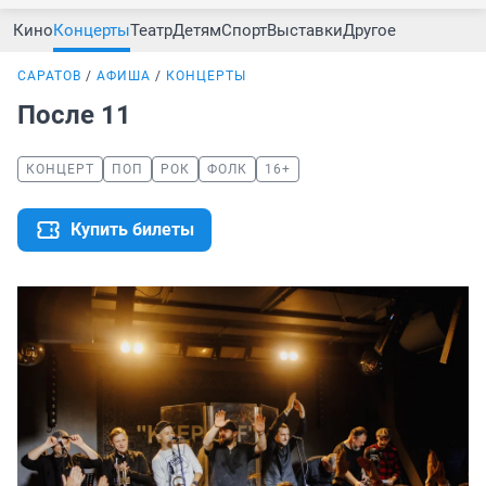
Кино
Концерты
Театр
Детям
Спорт
Выставки
Другое
САРАТОВ
АФИША
КОНЦЕРТЫ
После 11
КОНЦЕРТ
ПОП
РОК
ФОЛК
16+
Купить билеты