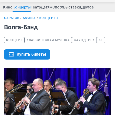
Кино
Концерты
Театр
Детям
Спорт
Выставки
Другое
САРАТОВ
АФИША
КОНЦЕРТЫ
Волга-Бэнд
КОНЦЕРТ
КЛАССИЧЕСКАЯ МУЗЫКА
САУНДТРЕК
6+
Купить билеты