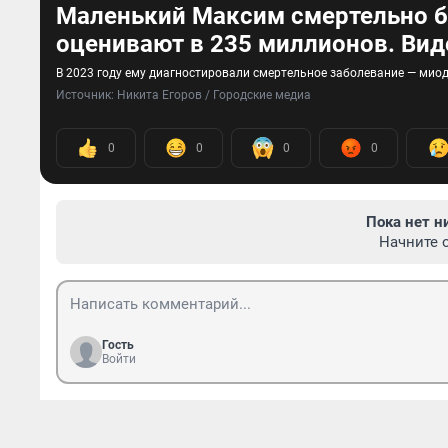
Маленький Максим смертельно б
оценивают в 235 миллионов. Вид
В 2023 году ему диагностировали смертельное заболевание — ми
Источник: 
Никита Егоров / Городские медиа
0
0
0
0
Пока нет н
Начните 
Гость
Войти