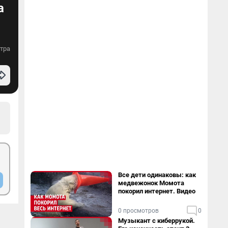
а
тра
Все дети одинаковы: как
медвежонок Момота
покорил интернет. Видео
0 просмотров
0
Музыкант с киберрукой.