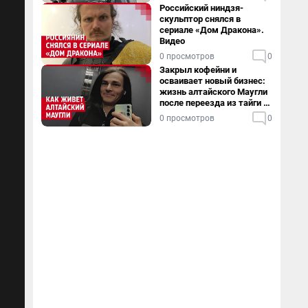
Российский ниндзя-
скульптор снялся в
сериале «Дом Дракона».
Видео
0 просмотров
0
Закрыл кофейни и
осваивает новый бизнес:
жизнь алтайского Маугли
после переезда из тайги в
столицу
0 просмотров
0