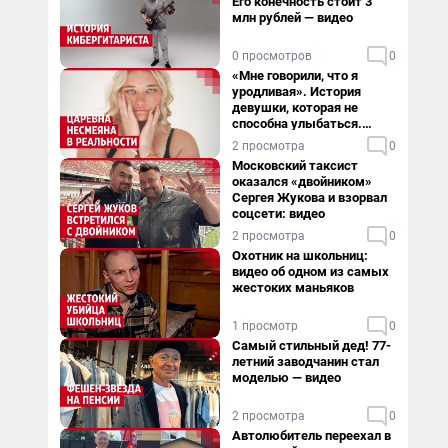
Его конечность стоит 3
млн рублей — видео
0 просмотров
0
«Мне говорили, что я
уродливая». История
девушки, которая не
способна улыбаться.
Видео
2 просмотра
0
Московский таксист
оказался «двойником»
Сергея Жукова и взорвал
соцсети: видео
2 просмотра
0
Охотник на школьниц:
видео об одном из самых
жестоких маньяков
1 просмотр
0
Самый стильный дед! 77-
летний заводчанин стал
моделью — видео
2 просмотра
0
Автолюбитель переехал в