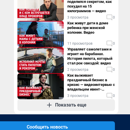
поделился секретом, как
похудел на 15
килограммов — видео
3 просмотра
0
Как живут дети в доме
ребенка при женской
колонии. Видео
11 просмотров
0
Управляет самолетами и
играет на барабанах.
История пилота, который
стал рок-звездой: видео
2 просмотра
0
Как выживает
праздничный бизнес в
кризис — видеоинтервью с
владельцем ивент-
агентства
3 просмотра
0
Показать еще
Сообщить новость