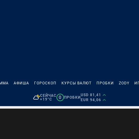
АММА
АФИША
ГОРОСКОП
КУРСЫ ВАЛЮТ
ПРОБКИ
ZODY
И
USD 81,41
СЕЙЧАС
0
ПРОБКИ
+19°C
EUR 94,06