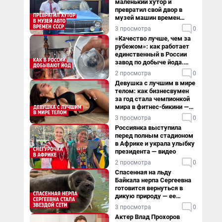
маленький хутор и
превратил свой двор в
музей машин времен
СССР. Видео
3 просмотра
0
«Качество лучше, чем за
рубежом»: как работает
единственный в России
завод по добыче йода.
Видео
2 просмотра
0
Девушка с лучшим в мире
телом: как бизнесвумен
за год стала чемпионкой
мира в фитнес-бикини —
видео
3 просмотра
0
Россиянка выступила
перед полным стадионом
в Африке и украла улыбку
президента — видео
2 просмотра
0
Спасенная на льду
Байкала нерпа Сергеевна
готовится вернуться в
дикую природу — ее
видеоистория
3 просмотра
0
Актер Влад Прохоров