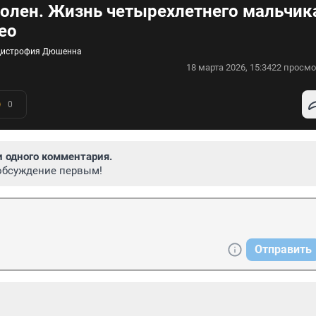
олен. Жизнь четырехлетнего мальчик
ео
одистрофия Дюшенна
18 марта 2026, 15:34
22 просмо
0
и одного комментария.
обсуждение первым!
Отправить