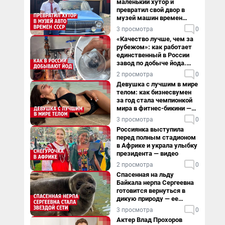
маленький хутор и
превратил свой двор в
музей машин времен
СССР. Видео
3 просмотра
0
«Качество лучше, чем за
рубежом»: как работает
единственный в России
завод по добыче йода.
Видео
2 просмотра
0
Девушка с лучшим в мире
телом: как бизнесвумен
за год стала чемпионкой
мира в фитнес-бикини —
видео
3 просмотра
0
Россиянка выступила
перед полным стадионом
в Африке и украла улыбку
президента — видео
2 просмотра
0
Спасенная на льду
Байкала нерпа Сергеевна
готовится вернуться в
дикую природу — ее
видеоистория
3 просмотра
0
Актер Влад Прохоров