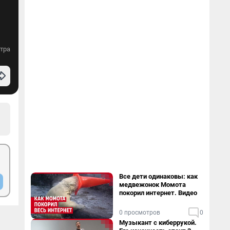
тра
Все дети одинаковы: как
медвежонок Момота
покорил интернет. Видео
0 просмотров
0
Музыкант с киберрукой.