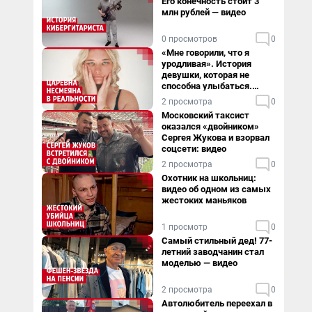
Его конечность стоит 3
млн рублей — видео
0 просмотров
0
«Мне говорили, что я
уродливая». История
девушки, которая не
способна улыбаться.
Видео
2 просмотра
0
Московский таксист
оказался «двойником»
Сергея Жукова и взорвал
соцсети: видео
2 просмотра
0
Охотник на школьниц:
видео об одном из самых
жестоких маньяков
1 просмотр
0
Самый стильный дед! 77-
летний заводчанин стал
моделью — видео
2 просмотра
0
Автолюбитель переехал в