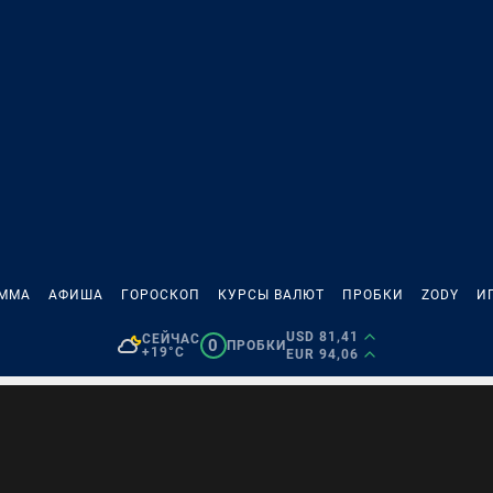
АММА
АФИША
ГОРОСКОП
КУРСЫ ВАЛЮТ
ПРОБКИ
ZODY
И
USD 81,41
СЕЙЧАС
0
ПРОБКИ
+19°C
EUR 94,06