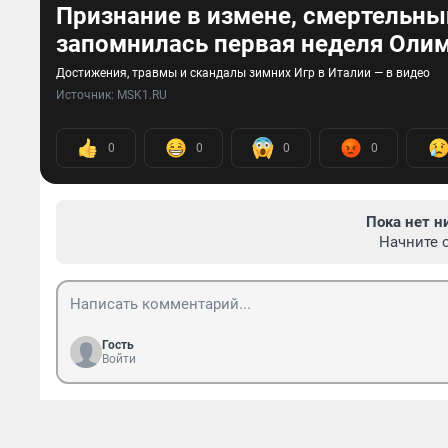
Признание в измене, смертельны
запомнилась первая неделя Оли
Достижения, травмы и скандалы зимних Игр в Италии — в видео
Источник: 
MSK1.RU
0
0
0
0
Пока нет н
Начните 
Гость
Войти