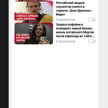
Российский ниндзя-
скульптор снялся в
сериале «Дом Дракона».
Видео
0 просмотров
0
Закрыл кофейни и
осваивает новый бизнес:
жизнь алтайского Маугли
после переезда из тайги в
столицу
0 просмотров
0