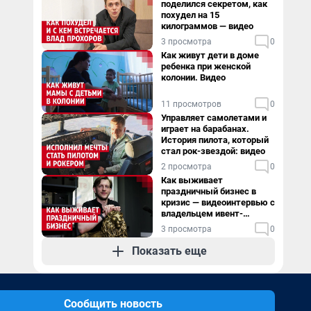
поделился секретом, как
похудел на 15
килограммов — видео
3 просмотра
0
Как живут дети в доме
ребенка при женской
колонии. Видео
11 просмотров
0
Управляет самолетами и
играет на барабанах.
История пилота, который
стал рок-звездой: видео
2 просмотра
0
Как выживает
праздничный бизнес в
кризис — видеоинтервью с
владельцем ивент-
агентства
3 просмотра
0
Показать еще
Сообщить новость