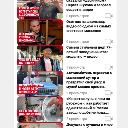
оказался «двойником»
Сергея Жукова и взорвал
соцсети: видео
0 просмотров
0
Охотник на школьниц:
видео об одном из самых
жестоких маньяков
0 просмотров
0
Самый стильный дед! 77-
летний заводчанин стал
моделью — видео
1 просмотр
0
Автолюбитель переехал в
маленький хутор и
превратил свой двор в
музей машин времен
СССР. Видео
2 просмотра
0
«Качество лучше, чем за
рубежом»: как работает
единственный в России
завод по добыче йода.
Видео
2 просмотра
0
Девушка с лучшим в мире