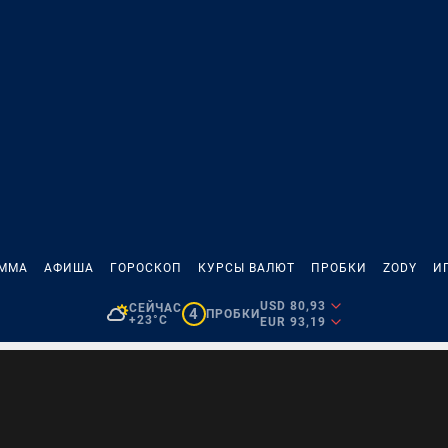
АММА
АФИША
ГОРОСКОП
КУРСЫ ВАЛЮТ
ПРОБКИ
ZODY
И
USD 80,93
СЕЙЧАС
4
ПРОБКИ
+23°C
EUR 93,19