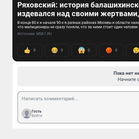
Ряховский: история балашихинск
издевался над своими жертвами,
В конце 80-х и начале 90-х в разных районах Москвы и области на
что милиционеры не сразу поняли, что за ними стоит один челове
Источник: 
MSK1.RU
0
0
0
0
Пока нет н
Начните 
Гость
Войти