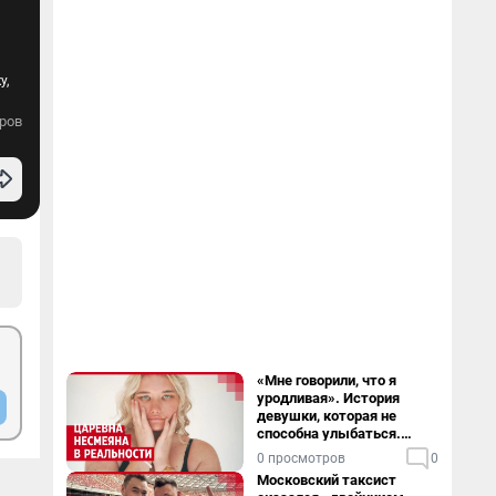
у,
ров
«Мне говорили, что я
уродливая». История
девушки, которая не
способна улыбаться.
Видео
0 просмотров
0
Московский таксист