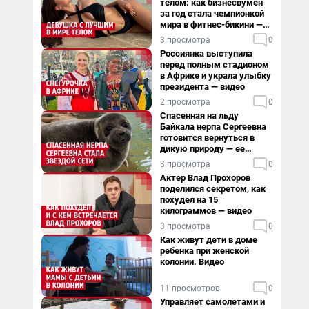
телом: как бизнесвумен
за год стала чемпионкой
мира в фитнес-бикини —
видео
3 просмотра
0
Россиянка выступила
перед полным стадионом
в Африке и украла улыбку
президента — видео
2 просмотра
0
Спасенная на льду
Байкала нерпа Сергеевна
готовится вернуться в
дикую природу — ее
видеоистория
3 просмотра
0
Актер Влад Прохоров
поделился секретом, как
похудел на 15
килограммов — видео
3 просмотра
0
Как живут дети в доме
ребенка при женской
колонии. Видео
11 просмотров
0
Управляет самолетами и