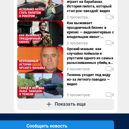
играет на барабанах.
История пилота, который
стал рок-звездой: видео
2 просмотра
0
Как выживает
праздничный бизнес в
кризис — видеоинтервью с
владельцем ивент-
агентства
3 просмотра
0
Орский маньяк: как
случайно поймали и
упустили одного из самых
разыскиваемых убийц в
России. Видео
6 просмотров
0
Тюмень уходит под воду
из-за летного паводка —
видео
5 просмотров
0
Показать еще
Сообщить новость