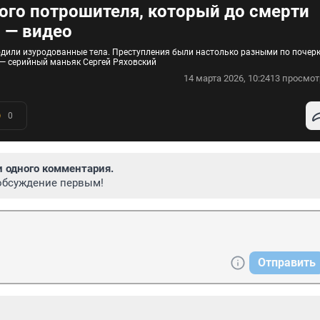
ого потрошителя, который до смерти
 — видео
ходили изуродованные тела. Преступления были настолько разными по почерк
к — серийный маньяк Сергей Ряховский
14 марта 2026, 10:24
13 просмот
0
и одного комментария.
обсуждение первым!
Отправить