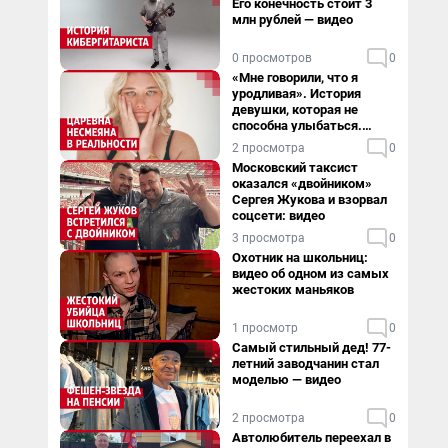
Его конечность стоит 3
млн рублей — видео
0 просмотров
0
«Мне говорили, что я
уродливая». История
девушки, которая не
способна улыбаться.
Видео
2 просмотра
0
Московский таксист
оказался «двойником»
Сергея Жукова и взорвал
соцсети: видео
3 просмотра
0
Охотник на школьниц:
видео об одном из самых
жестоких маньяков
1 просмотр
0
Самый стильный дед! 77-
летний заводчанин стал
моделью — видео
2 просмотра
0
Автолюбитель переехал в