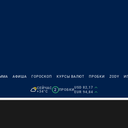
АММА
АФИША
ГОРОСКОП
КУРСЫ ВАЛЮТ
ПРОБКИ
ZODY
И
USD 82,17
СЕЙЧАС
2
ПРОБКИ
+34°C
EUR 94,84