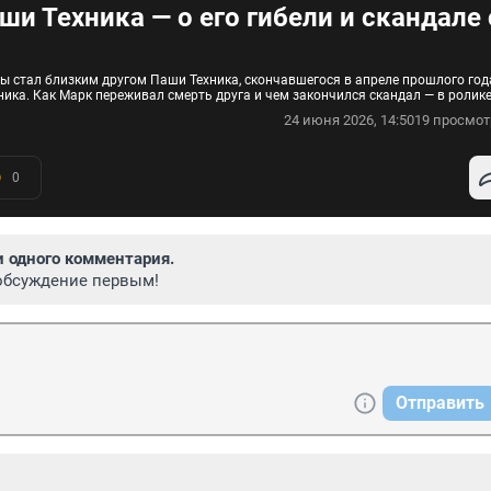
и Техника — о его гибели и скандале 
ы стал близким другом Паши Техника, скончавшегося в апреле прошлого год
ика. Как Марк переживал смерть друга и чем закончился скандал — в ролик
24 июня 2026, 14:50
19 просмот
0
и одного комментария.
обсуждение первым!
Отправить