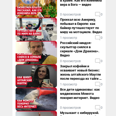
в храме. Как его изменила
вера в Бога — видео
0 просмотров
0
Проехал всю Америку,
побывал в Европе: как
байкер путешествует по
миру на мотоцикле. Видео
1 просмотр
0
Российский ниндзя-
скульптор снялся в
сериале «Дом Дракона».
Видео
0 просмотров
0
Закрыл кофейни и
осваивает новый бизнес:
жизнь алтайского Маугли
после переезда из тайги в
столицу
1 просмотр
0
Все дети одинаковы: как
медвежонок Момота
покорил интернет. Видео
0 просмотров
0
Музыкант с киберрукой.