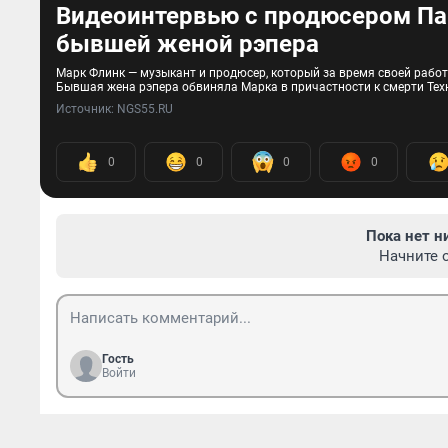
Видеоинтервью с продюсером Паш
бывшей женой рэпера
Марк Флинк — музыкант и продюсер, который за время своей работ
Бывшая жена рэпера обвиняла Марка в причастности к смерти Техн
Источник: 
NGS55.RU
0
0
0
0
Пока нет н
Начните 
Гость
Войти