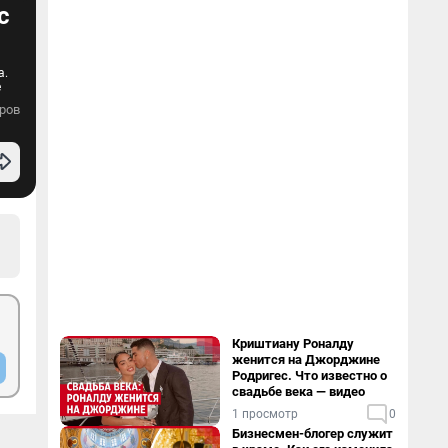
с
а.
е
ров
Криштиану Роналду
женится на Джорджине
Родригес. Что известно о
свадьбе века — видео
1 просмотр
0
Бизнесмен-блогер служит