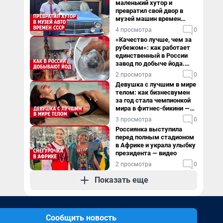
маленький хутор и
превратил свой двор в
музей машин времен
СССР. Видео
4 просмотра
0
«Качество лучше, чем за
рубежом»: как работает
единственный в России
завод по добыче йода.
Видео
2 просмотра
0
Девушка с лучшим в мире
телом: как бизнесвумен
за год стала чемпионкой
мира в фитнес-бикини —
видео
3 просмотра
0
Россиянка выступила
перед полным стадионом
в Африке и украла улыбку
президента — видео
2 просмотра
0
Показать еще
Сообщить новость