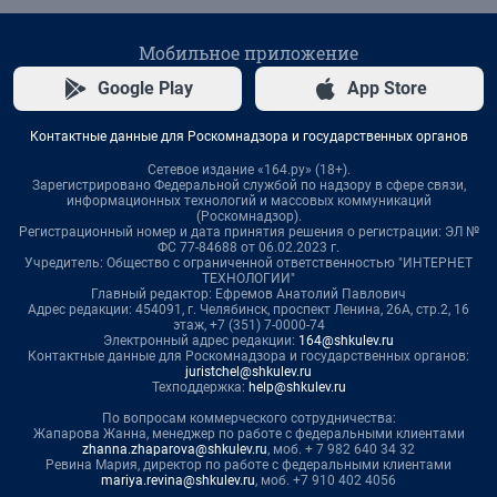
Мобильное приложение
Google Play
App Store
Контактные данные для Роскомнадзора и государственных органов
Сетевое издание «164.ру» (18+).
Зарегистрировано Федеральной службой по надзору в сфере связи,
информационных технологий и массовых коммуникаций
(Роскомнадзор).
Регистрационный номер и дата принятия решения о регистрации: ЭЛ №
ФС 77-84688 от 06.02.2023 г.
Учредитель: Общество с ограниченной ответственностью "ИНТЕРНЕТ
ТЕХНОЛОГИИ"
Главный редактор: Ефремов Анатолий Павлович
Адрес редакции: 454091, г. Челябинск, проспект Ленина, 26А, стр.2, 16
этаж, +7 (351) 7-0000-74
Электронный адрес редакции:
164@shkulev.ru
Контактные данные для Роскомнадзора и государственных органов:
juristchel@shkulev.ru
Техподдержка:
help@shkulev.ru
По вопросам коммерческого сотрудничества:
Жапарова Жанна, менеджер по работе с федеральными клиентами
zhanna.zhaparova@shkulev.ru
, моб. + 7 982 640 34 32
Ревина Мария, директор по работе с федеральными клиентами
mariya.revina@shkulev.ru
, моб. +7 910 402 4056