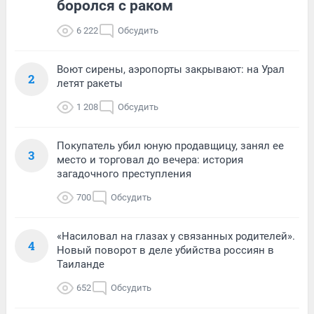
боролся с раком
6 222
Обсудить
Воют сирены, аэропорты закрывают: на Урал
2
летят ракеты
1 208
Обсудить
Покупатель убил юную продавщицу, занял ее
3
место и торговал до вечера: история
загадочного преступления
700
Обсудить
«Насиловал на глазах у связанных родителей».
4
Новый поворот в деле убийства россиян в
Таиланде
652
Обсудить