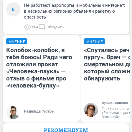
Не работают аэропорты и мобильный интернет:
5
в нескольких регионах объявили ракетную
опасность
584
Обсудить
МНЕНИЕ
МНЕНИЕ
Колобок-колобок, я
«Спуталась речь
тебя боюсь! Ради чего
пургу». Врач — о
отложили прокат
смертельном ди
«Человека-паука» —
который сложн
отзыв о фильме про
обнаружить
«человека-булку»
Ирина Волкова
Главврач клиник
Надежда Губарь
«Реабилитация д
Волковой»
РЕКОМЕНДУЕМ