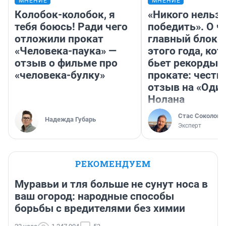
МНЕНИЕ
МНЕНИЕ
Колобок-колобок, я
«Никого нельз
тебя боюсь! Ради чего
победить». О ч
отложили прокат
главный блокб
«Человека-паука» —
этого года, ко
отзыв о фильме про
бьет рекорды 
«человека-булку»
прокате: честн
отзыв на «Оди
Нолана
Стас Соколов
Надежда Губарь
Эксперт
РЕКОМЕНДУЕМ
Муравьи и тля больше не сунут носа в
ваш огород: народные способы
борьбы с вредителями без химии