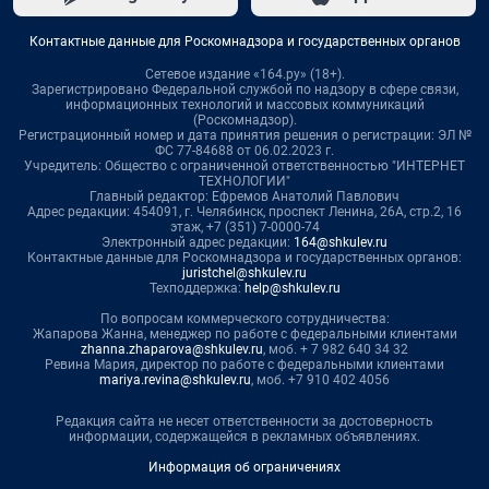
Контактные данные для Роскомнадзора и государственных органов
Сетевое издание «164.ру» (18+).
Зарегистрировано Федеральной службой по надзору в сфере связи,
информационных технологий и массовых коммуникаций
(Роскомнадзор).
Регистрационный номер и дата принятия решения о регистрации: ЭЛ №
ФС 77-84688 от 06.02.2023 г.
Учредитель: Общество с ограниченной ответственностью "ИНТЕРНЕТ
ТЕХНОЛОГИИ"
Главный редактор: Ефремов Анатолий Павлович
Адрес редакции: 454091, г. Челябинск, проспект Ленина, 26А, стр.2, 16
этаж, +7 (351) 7-0000-74
Электронный адрес редакции:
164@shkulev.ru
Контактные данные для Роскомнадзора и государственных органов:
juristchel@shkulev.ru
Техподдержка:
help@shkulev.ru
По вопросам коммерческого сотрудничества:
Жапарова Жанна, менеджер по работе с федеральными клиентами
zhanna.zhaparova@shkulev.ru
, моб. + 7 982 640 34 32
Ревина Мария, директор по работе с федеральными клиентами
mariya.revina@shkulev.ru
, моб. +7 910 402 4056
Редакция сайта не несет ответственности за достоверность
информации, содержащейся в рекламных объявлениях.
Информация об ограничениях