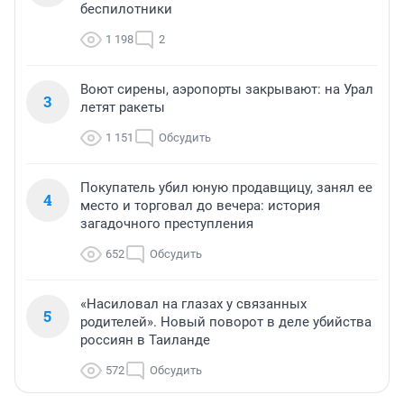
беспилотники
1 198
2
Воют сирены, аэропорты закрывают: на Урал
3
летят ракеты
1 151
Обсудить
Покупатель убил юную продавщицу, занял ее
4
место и торговал до вечера: история
загадочного преступления
652
Обсудить
«Насиловал на глазах у связанных
5
родителей». Новый поворот в деле убийства
россиян в Таиланде
572
Обсудить