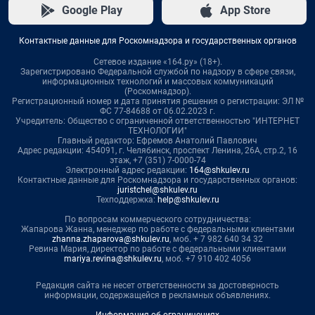
Google Play
App Store
Контактные данные для Роскомнадзора и государственных органов
Сетевое издание «164.ру» (18+).
Зарегистрировано Федеральной службой по надзору в сфере связи,
информационных технологий и массовых коммуникаций
(Роскомнадзор).
Регистрационный номер и дата принятия решения о регистрации: ЭЛ №
ФС 77-84688 от 06.02.2023 г.
Учредитель: Общество с ограниченной ответственностью "ИНТЕРНЕТ
ТЕХНОЛОГИИ"
Главный редактор: Ефремов Анатолий Павлович
Адрес редакции: 454091, г. Челябинск, проспект Ленина, 26А, стр.2, 16
этаж, +7 (351) 7-0000-74
Электронный адрес редакции:
164@shkulev.ru
Контактные данные для Роскомнадзора и государственных органов:
juristchel@shkulev.ru
Техподдержка:
help@shkulev.ru
По вопросам коммерческого сотрудничества:
Жапарова Жанна, менеджер по работе с федеральными клиентами
zhanna.zhaparova@shkulev.ru
, моб. + 7 982 640 34 32
Ревина Мария, директор по работе с федеральными клиентами
mariya.revina@shkulev.ru
, моб. +7 910 402 4056
Редакция сайта не несет ответственности за достоверность
информации, содержащейся в рекламных объявлениях.