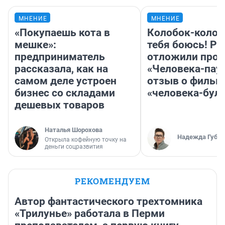
МНЕНИЕ
МНЕНИЕ
«Покупаешь кота в
Колобок-колобо
мешке»:
тебя боюсь! Ра
предприниматель
отложили прок
рассказала, как на
«Человека-пау
самом деле устроен
отзыв о фильм
бизнес со складами
«человека-бул
дешевых товаров
Наталья Шорохова
Надежда Губар
Открыла кофейную точку на
деньги соцразвития
РЕКОМЕНДУЕМ
Автор фантастического трехтомника
«Трилунье» работала в Перми