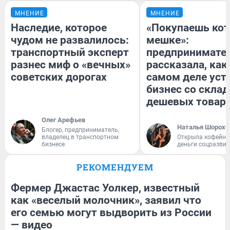
МНЕНИЕ
МНЕНИЕ
Наследие, которое
«Покупаешь кот
чудом не развалилось:
мешке»:
транспортный эксперт
предпринимате
разнес миф о «вечных»
рассказала, как
советских дорогах
самом деле уст
бизнес со скла
дешевых товар
Олег Арефьев
Наталья Шорохо
Блогер, предприниматель,
владелец в транспортном
Открыла кофейну
бизнесе
деньги соцразви
РЕКОМЕНДУЕМ
Фермер Джастас Уолкер, известный
как «веселый молочник», заявил что
его семью могут выдворить из России
— видео