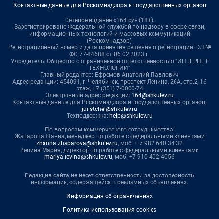
Контактные данные для Роскомнадзора и государственных органов
Сетевое издание «164.ру» (18+).
Зарегистрировано Федеральной службой по надзору в сфере связи,
информационных технологий и массовых коммуникаций
(Роскомнадзор).
Регистрационный номер и дата принятия решения о регистрации: ЭЛ №
ФС 77-84688 от 06.02.2023 г.
Учредитель: Общество с ограниченной ответственностью "ИНТЕРНЕТ
ТЕХНОЛОГИИ"
Главный редактор: Ефремов Анатолий Павлович
Адрес редакции: 454091, г. Челябинск, проспект Ленина, 26А, стр.2, 16
этаж, +7 (351) 7-0000-74
Электронный адрес редакции:
164@shkulev.ru
Контактные данные для Роскомнадзора и государственных органов:
juristchel@shkulev.ru
Техподдержка:
help@shkulev.ru
По вопросам коммерческого сотрудничества:
Жапарова Жанна, менеджер по работе с федеральными клиентами
zhanna.zhaparova@shkulev.ru
, моб. + 7 982 640 34 32
Ревина Мария, директор по работе с федеральными клиентами
mariya.revina@shkulev.ru
, моб. +7 910 402 4056
Редакция сайта не несет ответственности за достоверность
информации, содержащейся в рекламных объявлениях.
Информация об ограничениях
Политика использования cookies