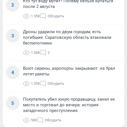
Кто тут воду мутит? Почему нельзя купаться
2
после 2 августа
1 358
Обсудить
Дроны ударили по двум городам, есть
3
погибшие: Саратовскую область атаковали
беспилотники
1 068
2
Воют сирены, аэропорты закрывают: на Урал
4
летят ракеты
1 059
Обсудить
Покупатель убил юную продавщицу, занял ее
5
место и торговал до вечера: история
загадочного преступления
580
Обсудить