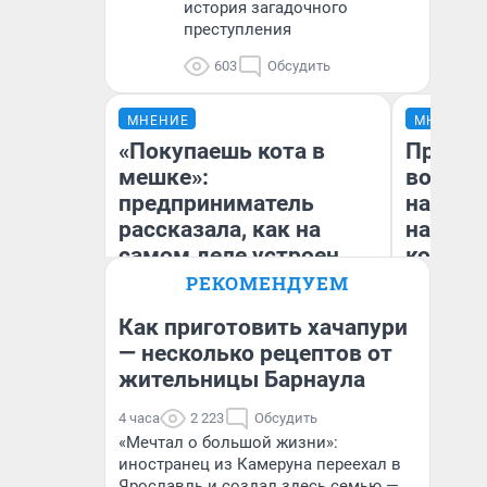
история загадочного
преступления
603
Обсудить
МНЕНИЕ
МНЕНИЕ
«Покупаешь кота в
Продаш
мешке»:
возьмут
предприниматель
нам го
рассказала, как на
налого
самом деле устроен
коснет
бизнес со складами
даже р
РЕКОМЕНДУЕМ
дешевых товаров
Как приготовить хачапури
— несколько рецептов от
Наталья Шорохова
жительницы Барнаула
Ан
Открыла кофейную точку на
деньги соцразвития
4 часа
2 223
Обсудить
«Мечтал о большой жизни»:
иностранец из Камеруна переехал в
Ярославль и создал здесь семью —