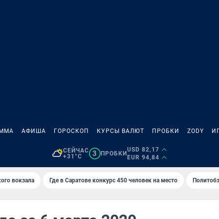
АММА
АФИША
ГОРОСКОП
КУРСЫ ВАЛЮТ
ПРОБКИ
ZODY
И
USD 82,17
СЕЙЧАС
3
ПРОБКИ
+31°C
EUR 94,84
кого вокзала
Где в Саратове конкурс 450 человек на место
Политобз