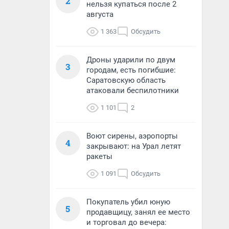
2
нельзя купаться после 2
августа
1 363
Обсудить
Дроны ударили по двум
3
городам, есть погибшие:
Саратовскую область
атаковали беспилотники
1 101
2
Воют сирены, аэропорты
4
закрывают: на Урал летят
ракеты
1 091
Обсудить
Покупатель убил юную
5
продавщицу, занял ее место
и торговал до вечера: