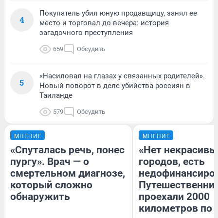
Покупатель убил юную продавщицу, занял ее
4
место и торговал до вечера: история
загадочного преступления
659
Обсудить
«Насиловал на глазах у связанных родителей».
5
Новый поворот в деле убийства россиян в
Таиланде
579
Обсудить
МНЕНИЕ
МНЕНИЕ
«Спуталась речь, понес
«Нет некрасивы
пургу». Врач — о
городов, есть
смертельном диагнозе,
недофинансиро
который сложно
Путешественни
обнаружить
проехали 2000
километров по 