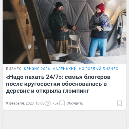
БИЗНЕС
КРИЗИС-2026
МАЛЕНЬКИЙ, НО ГОРДЫЙ БИЗНЕС
ИСТ
«Надо пахать 24/7»: семья блогеров
после кругосветки обосновалась в
деревне и открыла глэмпинг
9 февраля, 2023, 10:00
759
Обсудить