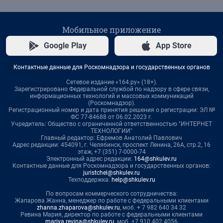
Мобильное приложение
Google Play
App Store
Контактные данные для Роскомнадзора и государственных органов
Сетевое издание «164.ру» (18+).
Зарегистрировано Федеральной службой по надзору в сфере связи,
информационных технологий и массовых коммуникаций
(Роскомнадзор).
Регистрационный номер и дата принятия решения о регистрации: ЭЛ №
ФС 77-84688 от 06.02.2023 г.
Учредитель: Общество с ограниченной ответственностью "ИНТЕРНЕТ
ТЕХНОЛОГИИ"
Главный редактор: Ефремов Анатолий Павлович
Адрес редакции: 454091, г. Челябинск, проспект Ленина, 26А, стр.2, 16
этаж, +7 (351) 7-0000-74
Электронный адрес редакции:
164@shkulev.ru
Контактные данные для Роскомнадзора и государственных органов:
juristchel@shkulev.ru
Техподдержка:
help@shkulev.ru
По вопросам коммерческого сотрудничества:
Жапарова Жанна, менеджер по работе с федеральными клиентами
zhanna.zhaparova@shkulev.ru
, моб. + 7 982 640 34 32
Ревина Мария, директор по работе с федеральными клиентами
mariya.revina@shkulev.ru
, моб. +7 910 402 4056