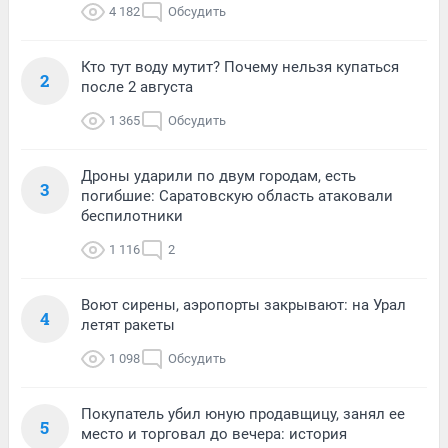
4 182
Обсудить
Кто тут воду мутит? Почему нельзя купаться
2
после 2 августа
1 365
Обсудить
Дроны ударили по двум городам, есть
3
погибшие: Саратовскую область атаковали
беспилотники
1 116
2
Воют сирены, аэропорты закрывают: на Урал
4
летят ракеты
1 098
Обсудить
Покупатель убил юную продавщицу, занял ее
5
место и торговал до вечера: история