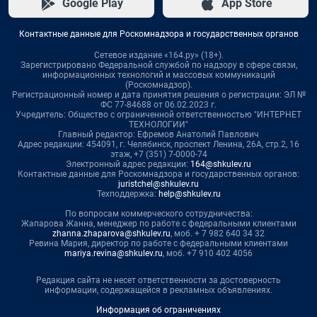
Google Play
App Store
Контактные данные для Роскомнадзора и государственных органов
Сетевое издание «164.ру» (18+).
Зарегистрировано Федеральной службой по надзору в сфере связи,
информационных технологий и массовых коммуникаций
(Роскомнадзор).
Регистрационный номер и дата принятия решения о регистрации: ЭЛ №
ФС 77-84688 от 06.02.2023 г.
Учредитель: Общество с ограниченной ответственностью "ИНТЕРНЕТ
ТЕХНОЛОГИИ"
Главный редактор: Ефремов Анатолий Павлович
Адрес редакции: 454091, г. Челябинск, проспект Ленина, 26А, стр.2, 16
этаж, +7 (351) 7-0000-74
Электронный адрес редакции:
164@shkulev.ru
Контактные данные для Роскомнадзора и государственных органов:
juristchel@shkulev.ru
Техподдержка:
help@shkulev.ru
По вопросам коммерческого сотрудничества:
Жапарова Жанна, менеджер по работе с федеральными клиентами
zhanna.zhaparova@shkulev.ru
, моб. + 7 982 640 34 32
Ревина Мария, директор по работе с федеральными клиентами
mariya.revina@shkulev.ru
, моб. +7 910 402 4056
Редакция сайта не несет ответственности за достоверность
информации, содержащейся в рекламных объявлениях.
Информация об ограничениях