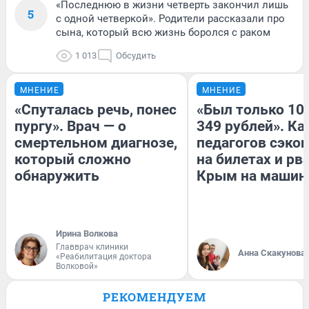
«Последнюю в жизни четверть закончил лишь
5
с одной четверкой». Родители рассказали про
сына, который всю жизнь боролся с раком
1 013
Обсудить
МНЕНИЕ
МНЕНИЕ
«Спуталась речь, понес
«Был только 100
пургу». Врач — о
349 рублей». Ка
смертельном диагнозе,
педагогов сэко
который сложно
на билетах и рв
обнаружить
Крым на машин
Ирина Волкова
Главврач клиники
Анна Скакунова
«Реабилитация доктора
Волковой»
РЕКОМЕНДУЕМ