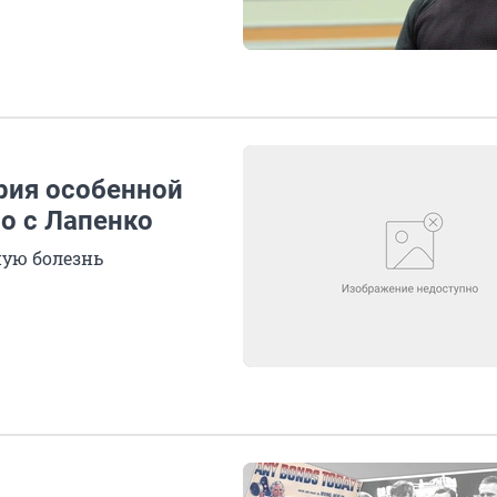
рия особенной
но с Лапенко
ную болезнь