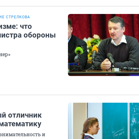
ИЕ СТРЕЛКОВА
изме: что
нистра обороны
нер»
ый отличник
 математику
 внимательность и