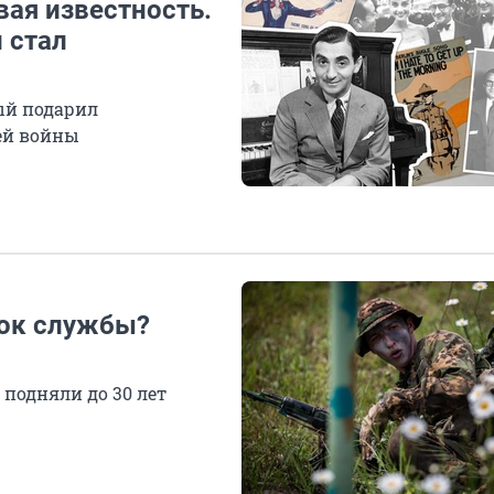
вая известность.
 стал
ый подарил
ей войны
рок службы?
подняли до 30 лет