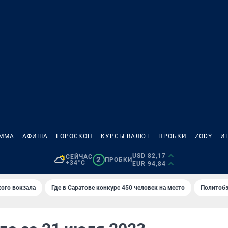
АММА
АФИША
ГОРОСКОП
КУРСЫ ВАЛЮТ
ПРОБКИ
ZODY
И
USD 82,17
СЕЙЧАС
2
ПРОБКИ
+34°C
EUR 94,84
кого вокзала
Где в Саратове конкурс 450 человек на место
Политобз