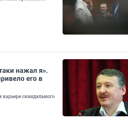
таки нажал я».
привело его в
и карьере скандального