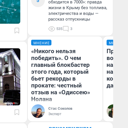
5
обходится в 7000»: правда
жизни в Крыму без топлива,
электричества и воды —
рассказ отпускницы
535
3
МНЕНИЕ
МНЕНИЕ
«Никого нельзя
Продаш
победить». О чем
возьмут
главный блокбастер
нам го
этого года, который
налого
бьет рекорды в
коснет
прокате: честный
даже р
отзыв на «Одиссею»
Нолана
Стас Соколов
Ан
Эксперт