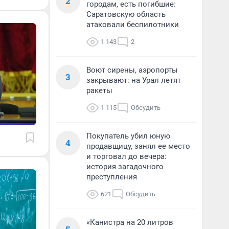
2
городам, есть погибшие:
Саратовскую область
атаковали беспилотники
1 143
2
Воют сирены, аэропорты
3
закрывают: на Урал летят
ракеты
1 115
Обсудить
Покупатель убил юную
4
продавщицу, занял ее место
и торговал до вечера:
история загадочного
преступления
621
Обсудить
«Канистра на 20 литров