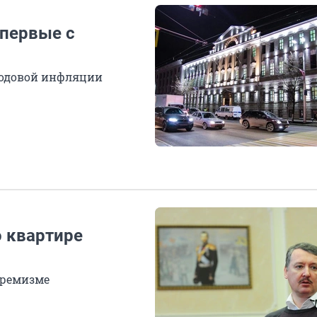
первые с
 годовой инфляции
о квартире
тремизме