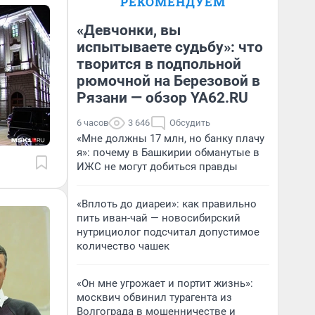
РЕКОМЕНДУЕМ
«Девчонки, вы
испытываете судьбу»: что
творится в подпольной
рюмочной на Березовой в
Рязани — обзор YA62.RU
6 часов
3 646
Обсудить
«Мне должны 17 млн, но банку плачу
я»: почему в Башкирии обманутые в
ИЖС не могут добиться правды
«Вплоть до диареи»: как правильно
пить иван-чай — новосибирский
нутрициолог подсчитал допустимое
количество чашек
«Он мне угрожает и портит жизнь»:
москвич обвинил турагента из
Волгограда в мошенничестве и