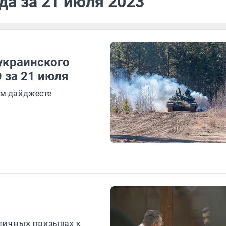
да за 21 июля 2023
 украинского
 за 21 июля
ом дайджесте
бличных призывах к