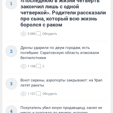
«Последнюю в жизни четверть
1
закончил лишь с одной
четверкой». Родители рассказали
про сына, который всю жизнь
боролся с раком
5 086
Обсудить
Дроны ударили по двум городам, есть
2
погибшие: Саратовскую область атаковали
беспилотники
1 198
2
Воют сирены, аэропорты закрывают: на Урал
3
летят ракеты
1 151
Обсудить
Покупатель убил юную продавщицу, занял ее
4
место и торговал до вечера: история