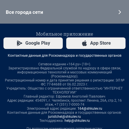
Все города сети
Мобильное приложение
Google Play
App Store
Контактные данные для Роскомнадзора и государственных органов
Сетевое издание «164.ру» (18+).
Зарегистрировано Федеральной службой по надзору в сфере связи,
информационных технологий и массовых коммуникаций
(Роскомнадзор).
Регистрационный номер и дата принятия решения о регистрации: ЭЛ №
ФС 77-84688 от 06.02.2023 г.
Учредитель: Общество с ограниченной ответственностью "ИНТЕРНЕТ
ТЕХНОЛОГИИ"
Главный редактор: Ефремов Анатолий Павлович
Адрес редакции: 454091, г. Челябинск, проспект Ленина, 26А, стр.2, 16
этаж, +7 (351) 7-0000-74
Электронный адрес редакции:
164@shkulev.ru
Контактные данные для Роскомнадзора и государственных органов:
juristchel@shkulev.ru
Техподдержка:
help@shkulev.ru
По вопросам коммерческого сотрудничества: