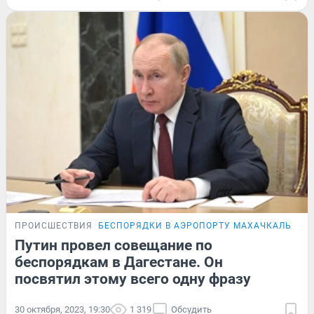
ПРОИСШЕСТВИЯ
БЕСПОРЯДКИ В АЭРОПОРТУ МАХАЧКАЛЫ
ОН
Путин провел совещание по
беспорядкам в Дагестане. Он
посвятил этому всего одну фразу
30 октября, 2023, 19:30
1 319
Обсудить