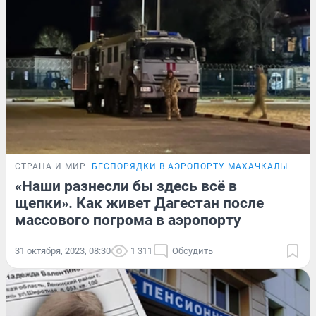
СТРАНА И МИР
БЕСПОРЯДКИ В АЭРОПОРТУ МАХАЧКАЛЫ
РЕП
«Наши разнесли бы здесь всё в
щепки». Как живет Дагестан после
массового погрома в аэропорту
31 октября, 2023, 08:30
1 311
Обсудить