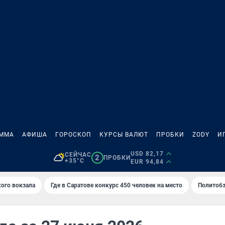
АММА
АФИША
ГОРОСКОП
КУРСЫ ВАЛЮТ
ПРОБКИ
ZODY
И
USD 82,17
СЕЙЧАС
2
ПРОБКИ
+35°C
EUR 94,84
кого вокзала
Где в Саратове конкурс 450 человек на место
Политобз