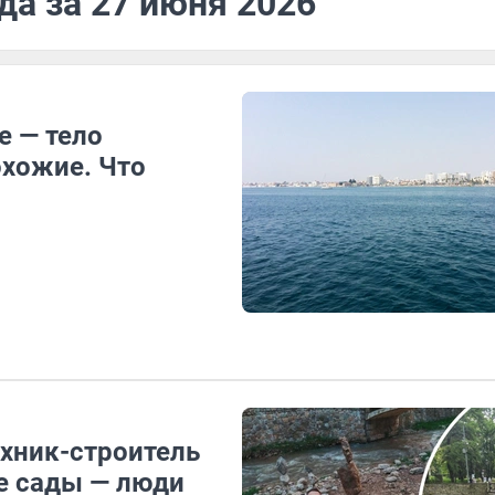
да за 27 июня 2026
е — тело
хожие. Что
ехник-строитель
е сады — люди