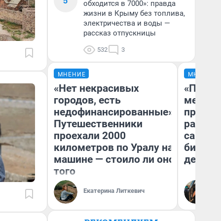
5
обходится в 7000»: правда
жизни в Крыму без топлива,
электричества и воды —
рассказ отпускницы
532
3
МНЕНИЕ
МНЕНИЕ
«Нет некрасивых
«Покуп
городов, есть
мешке»
недофинансированные».
предпр
Путешественники
рассказ
проехали 2000
самом 
километров по Уралу на
бизнес
машине — стоило ли оно
дешевы
того
На
Екатерина Литкевич
От
де