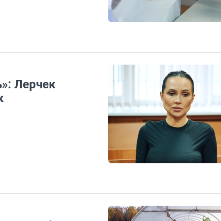
ь»: Лерчек
к