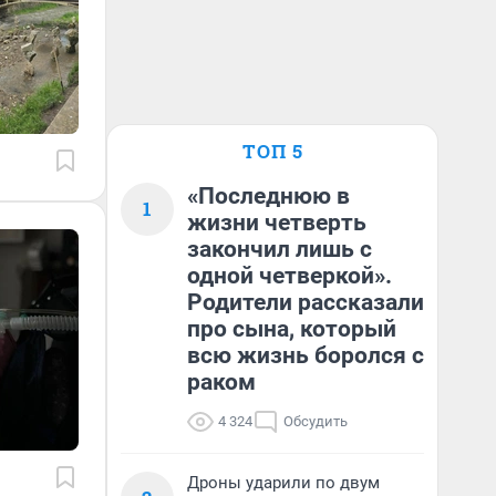
ТОП 5
«Последнюю в
1
жизни четверть
закончил лишь с
одной четверкой».
Родители рассказали
про сына, который
всю жизнь боролся с
раком
4 324
Обсудить
Дроны ударили по двум