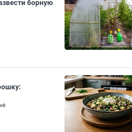
развести борную
рошку:
ней