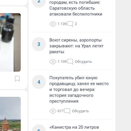
2
городам, есть погибшие:
Саратовскую область
атаковали беспилотники
1 139
2
Воют сирены, аэропорты
3
закрывают: на Урал летят
ракеты
1 109
Обсудить
Покупатель убил юную
4
продавщицу, занял ее место
и торговал до вечера:
история загадочного
преступления
617
Обсудить
«Канистра на 20 литров