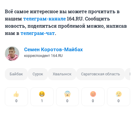
Всё самое интересное вы можете прочитать в
нашем
телеграм-канале
164.RU. Сообщить
новость, поделиться проблемой можно, написав
нам в
телеграм-чат
.
Семен Коротов-Майбах
корреспондент 164.RU
Байбак
Сурок
Хвалынск
Саратовская область
Ми
0
1
0
0
0