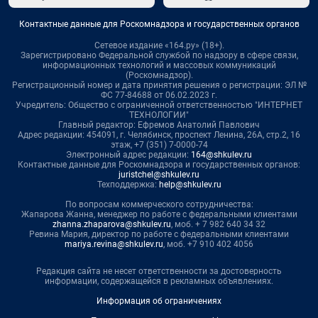
Контактные данные для Роскомнадзора и государственных органов
Сетевое издание «164.ру» (18+).
Зарегистрировано Федеральной службой по надзору в сфере связи,
информационных технологий и массовых коммуникаций
(Роскомнадзор).
Регистрационный номер и дата принятия решения о регистрации: ЭЛ №
ФС 77-84688 от 06.02.2023 г.
Учредитель: Общество с ограниченной ответственностью "ИНТЕРНЕТ
ТЕХНОЛОГИИ"
Главный редактор: Ефремов Анатолий Павлович
Адрес редакции: 454091, г. Челябинск, проспект Ленина, 26А, стр.2, 16
этаж, +7 (351) 7-0000-74
Электронный адрес редакции:
164@shkulev.ru
Контактные данные для Роскомнадзора и государственных органов:
juristchel@shkulev.ru
Техподдержка:
help@shkulev.ru
По вопросам коммерческого сотрудничества:
Жапарова Жанна, менеджер по работе с федеральными клиентами
zhanna.zhaparova@shkulev.ru
, моб. + 7 982 640 34 32
Ревина Мария, директор по работе с федеральными клиентами
mariya.revina@shkulev.ru
, моб. +7 910 402 4056
Редакция сайта не несет ответственности за достоверность
информации, содержащейся в рекламных объявлениях.
Информация об ограничениях