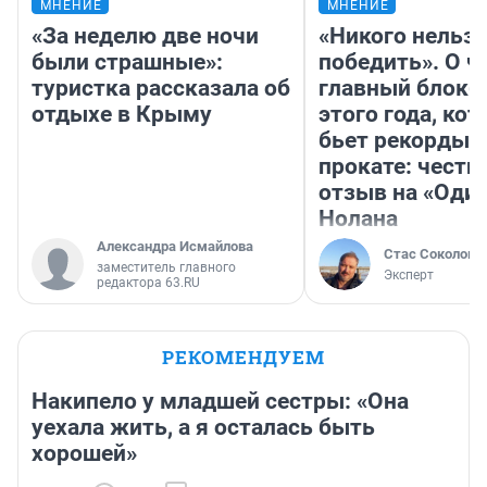
МНЕНИЕ
МНЕНИЕ
«За неделю две ночи
«Никого нельз
были страшные»:
победить». О ч
туристка рассказала об
главный блокб
отдыхе в Крыму
этого года, ко
бьет рекорды 
прокате: честн
отзыв на «Оди
Нолана
Александра Исмайлова
Стас Соколов
заместитель главного
Эксперт
редактора 63.RU
РЕКОМЕНДУЕМ
Накипело у младшей сестры: «Она
уехала жить, а я осталась быть
хорошей»