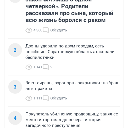
четверкой». Родители
рассказали про сына, который
всю жизнь боролся с раком
4 360
Обсудить
Дроны ударили по двум городам, есть
2
погибшие: Саратовскую область атаковали
беспилотники
1 141
2
Воют сирены, аэропорты закрывают: на Урал
3
летят ракеты
1 111
Обсудить
Покупатель убил юную продавщицу, занял ее
4
место и торговал до вечера: история
загадочного преступления