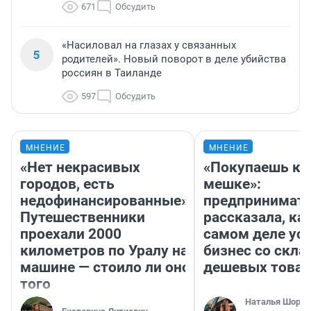
671
Обсудить
«Насиловал на глазах у связанных
5
родителей». Новый поворот в деле убийства
россиян в Таиланде
597
Обсудить
МНЕНИЕ
МНЕНИЕ
«Нет некрасивых
«Покупаешь ко
городов, есть
мешке»:
недофинансированные».
предпринимат
Путешественники
рассказала, как
проехали 2000
самом деле ус
километров по Уралу на
бизнес со скл
машине — стоило ли оно
дешевых това
того
Наталья Шорох