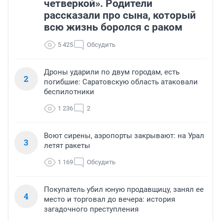
четверкой». Родители
рассказали про сына, который
всю жизнь боролся с раком
5 425
Обсудить
Дроны ударили по двум городам, есть
2
погибшие: Саратовскую область атаковали
беспилотники
1 236
2
Воют сирены, аэропорты закрывают: на Урал
3
летят ракеты
1 169
Обсудить
Покупатель убил юную продавщицу, занял ее
4
место и торговал до вечера: история
загадочного преступления