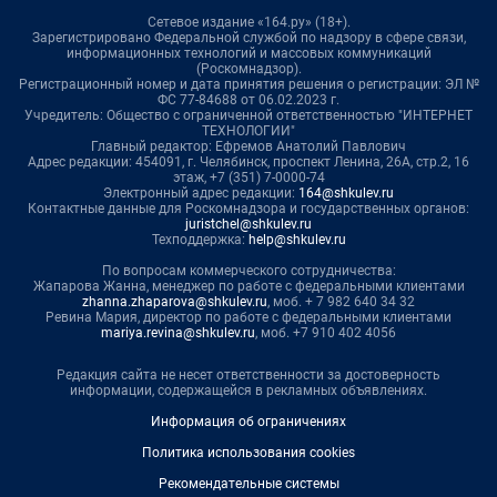
Сетевое издание «164.ру» (18+).
Зарегистрировано Федеральной службой по надзору в сфере связи,
информационных технологий и массовых коммуникаций
(Роскомнадзор).
Регистрационный номер и дата принятия решения о регистрации: ЭЛ №
ФС 77-84688 от 06.02.2023 г.
Учредитель: Общество с ограниченной ответственностью "ИНТЕРНЕТ
ТЕХНОЛОГИИ"
Главный редактор: Ефремов Анатолий Павлович
Адрес редакции: 454091, г. Челябинск, проспект Ленина, 26А, стр.2, 16
этаж, +7 (351) 7-0000-74
Электронный адрес редакции:
164@shkulev.ru
Контактные данные для Роскомнадзора и государственных органов:
juristchel@shkulev.ru
Техподдержка:
help@shkulev.ru
По вопросам коммерческого сотрудничества:
Жапарова Жанна, менеджер по работе с федеральными клиентами
zhanna.zhaparova@shkulev.ru
, моб. + 7 982 640 34 32
Ревина Мария, директор по работе с федеральными клиентами
mariya.revina@shkulev.ru
, моб. +7 910 402 4056
Редакция сайта не несет ответственности за достоверность
информации, содержащейся в рекламных объявлениях.
Информация об ограничениях
Политика использования cookies
Рекомендательные системы