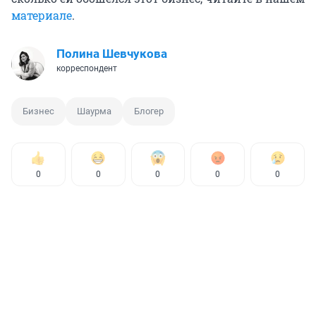
материале
.
Полина Шевчукова
корреспондент
Бизнес
Шаурма
Блогер
0
0
0
0
0