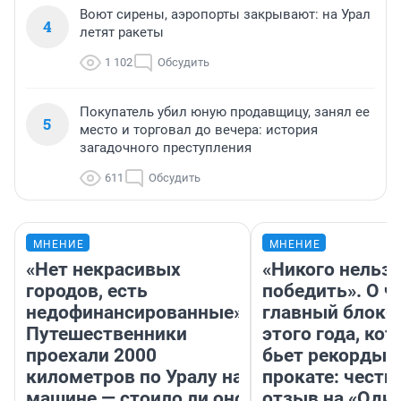
Воют сирены, аэропорты закрывают: на Урал
4
летят ракеты
1 102
Обсудить
Покупатель убил юную продавщицу, занял ее
5
место и торговал до вечера: история
загадочного преступления
611
Обсудить
МНЕНИЕ
МНЕНИЕ
«Нет некрасивых
«Никого нельз
городов, есть
победить». О ч
недофинансированные».
главный блокб
Путешественники
этого года, ко
проехали 2000
бьет рекорды 
километров по Уралу на
прокате: честн
машине — стоило ли оно
отзыв на «Оди