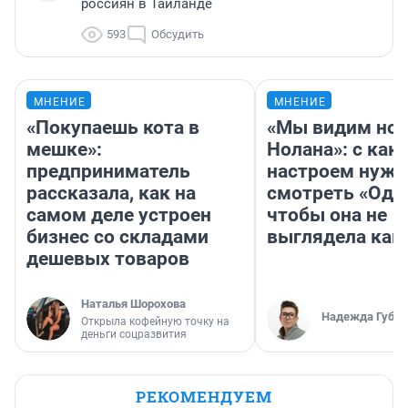
россиян в Таиланде
593
Обсудить
МНЕНИЕ
МНЕНИЕ
«Покупаешь кота в
«Мы видим нов
мешке»:
Нолана»: с как
предприниматель
настроем нужн
рассказала, как на
смотреть «Оди
самом деле устроен
чтобы она не
бизнес со складами
выглядела как
дешевых товаров
Наталья Шорохова
Надежда Губар
Открыла кофейную точку на
деньги соцразвития
РЕКОМЕНДУЕМ