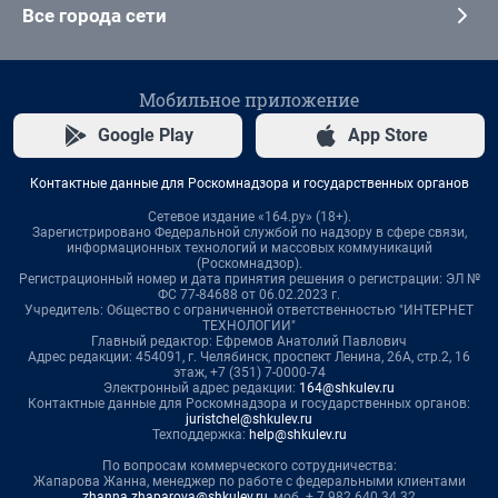
Все города сети
Мобильное приложение
Google Play
App Store
Контактные данные для Роскомнадзора и государственных органов
Сетевое издание «164.ру» (18+).
Зарегистрировано Федеральной службой по надзору в сфере связи,
информационных технологий и массовых коммуникаций
(Роскомнадзор).
Регистрационный номер и дата принятия решения о регистрации: ЭЛ №
ФС 77-84688 от 06.02.2023 г.
Учредитель: Общество с ограниченной ответственностью "ИНТЕРНЕТ
ТЕХНОЛОГИИ"
Главный редактор: Ефремов Анатолий Павлович
Адрес редакции: 454091, г. Челябинск, проспект Ленина, 26А, стр.2, 16
этаж, +7 (351) 7-0000-74
Электронный адрес редакции:
164@shkulev.ru
Контактные данные для Роскомнадзора и государственных органов:
juristchel@shkulev.ru
Техподдержка:
help@shkulev.ru
По вопросам коммерческого сотрудничества:
Жапарова Жанна, менеджер по работе с федеральными клиентами
zhanna.zhaparova@shkulev.ru
, моб. + 7 982 640 34 32