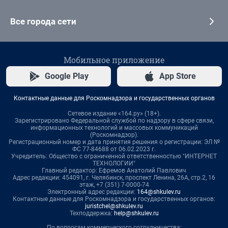
Все города сети
Мобильное приложение
Google Play
App Store
Контактные данные для Роскомнадзора и государственных органов
Сетевое издание «164.ру» (18+).
Зарегистрировано Федеральной службой по надзору в сфере связи,
информационных технологий и массовых коммуникаций
(Роскомнадзор).
Регистрационный номер и дата принятия решения о регистрации: ЭЛ №
ФС 77-84688 от 06.02.2023 г.
Учредитель: Общество с ограниченной ответственностью "ИНТЕРНЕТ
ТЕХНОЛОГИИ"
Главный редактор: Ефремов Анатолий Павлович
Адрес редакции: 454091, г. Челябинск, проспект Ленина, 26А, стр.2, 16
этаж, +7 (351) 7-0000-74
Электронный адрес редакции:
164@shkulev.ru
Контактные данные для Роскомнадзора и государственных органов:
juristchel@shkulev.ru
Техподдержка:
help@shkulev.ru
По вопросам коммерческого сотрудничества: