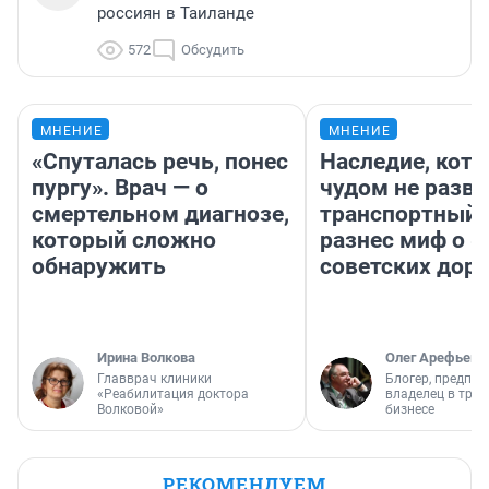
россиян в Таиланде
572
Обсудить
МНЕНИЕ
МНЕНИЕ
«Спуталась речь, понес
Наследие, кото
пургу». Врач — о
чудом не разва
смертельном диагнозе,
транспортный 
который сложно
разнес миф о 
обнаружить
советских доро
Ирина Волкова
Олег Арефьев
Главврач клиники
Блогер, предпри
«Реабилитация доктора
владелец в тра
Волковой»
бизнесе
РЕКОМЕНДУЕМ