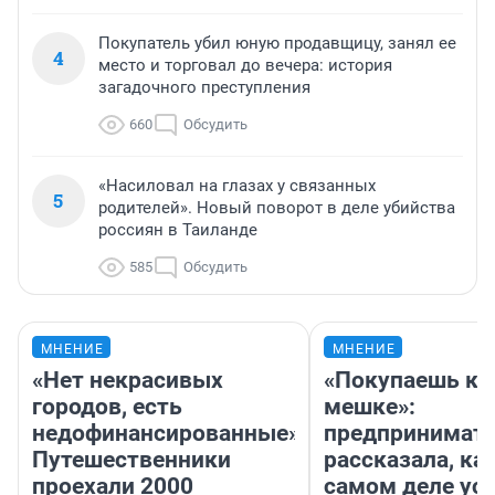
Покупатель убил юную продавщицу, занял ее
4
место и торговал до вечера: история
загадочного преступления
660
Обсудить
«Насиловал на глазах у связанных
5
родителей». Новый поворот в деле убийства
россиян в Таиланде
585
Обсудить
МНЕНИЕ
МНЕНИЕ
«Нет некрасивых
«Покупаешь ко
городов, есть
мешке»:
недофинансированные».
предпринимат
Путешественники
рассказала, как
проехали 2000
самом деле ус