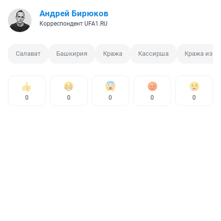
Андрей Бирюков
Корреспондент UFA1.RU
Салават
Башкирия
Кража
Кассирша
Кража из б
0
0
0
0
0