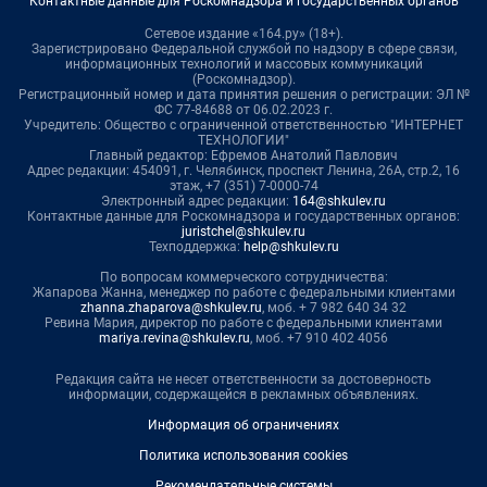
Контактные данные для Роскомнадзора и государственных органов
Сетевое издание «164.ру» (18+).
Зарегистрировано Федеральной службой по надзору в сфере связи,
информационных технологий и массовых коммуникаций
(Роскомнадзор).
Регистрационный номер и дата принятия решения о регистрации: ЭЛ №
ФС 77-84688 от 06.02.2023 г.
Учредитель: Общество с ограниченной ответственностью "ИНТЕРНЕТ
ТЕХНОЛОГИИ"
Главный редактор: Ефремов Анатолий Павлович
Адрес редакции: 454091, г. Челябинск, проспект Ленина, 26А, стр.2, 16
этаж, +7 (351) 7-0000-74
Электронный адрес редакции:
164@shkulev.ru
Контактные данные для Роскомнадзора и государственных органов:
juristchel@shkulev.ru
Техподдержка:
help@shkulev.ru
По вопросам коммерческого сотрудничества:
Жапарова Жанна, менеджер по работе с федеральными клиентами
zhanna.zhaparova@shkulev.ru
, моб. + 7 982 640 34 32
Ревина Мария, директор по работе с федеральными клиентами
mariya.revina@shkulev.ru
, моб. +7 910 402 4056
Редакция сайта не несет ответственности за достоверность
информации, содержащейся в рекламных объявлениях.
Информация об ограничениях
Политика использования cookies
Рекомендательные системы