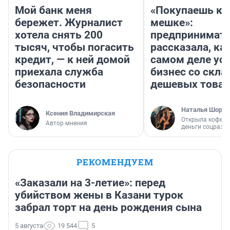
Мой банк меня
«Покупаешь ко
бережет. Журналист
мешке»:
хотела снять 200
предпринимат
тысяч, чтобы погасить
рассказала, как
кредит, — к ней домой
самом деле ус
приехала служба
бизнес со скл
безопасности
дешевых това
Наталья Шорох
Ксения Владимирская
Открыла кофейн
Автор мнения
деньги соцразв
РЕКОМЕНДУЕМ
«Заказали на 3-летие»: перед
убийством жены в Казани турок
забрал торт на день рождения сына
5 августа
19 544
5