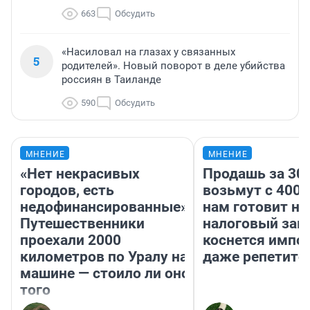
663
Обсудить
«Насиловал на глазах у связанных
5
родителей». Новый поворот в деле убийства
россиян в Таиланде
590
Обсудить
МНЕНИЕ
МНЕНИЕ
«Нет некрасивых
Продашь за 300
городов, есть
возьмут с 4000
недофинансированные».
нам готовит н
Путешественники
налоговый зако
проехали 2000
коснется импор
километров по Уралу на
даже репетито
машине — стоило ли оно
того