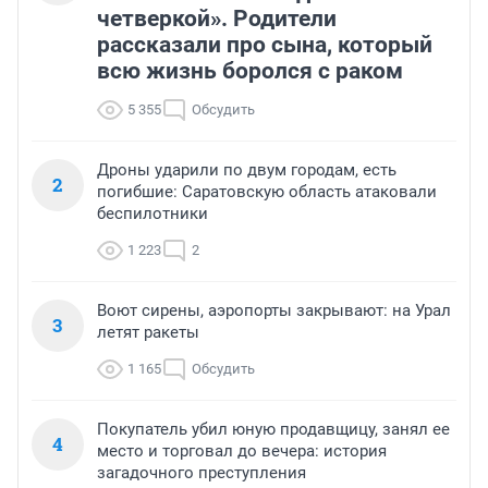
четверкой». Родители
рассказали про сына, который
всю жизнь боролся с раком
5 355
Обсудить
Дроны ударили по двум городам, есть
2
погибшие: Саратовскую область атаковали
беспилотники
1 223
2
Воют сирены, аэропорты закрывают: на Урал
3
летят ракеты
1 165
Обсудить
Покупатель убил юную продавщицу, занял ее
4
место и торговал до вечера: история
загадочного преступления