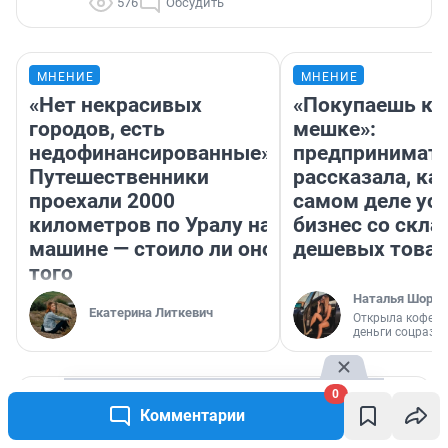
576
Обсудить
МНЕНИЕ
МНЕНИЕ
«Нет некрасивых
«Покупаешь ко
городов, есть
мешке»:
недофинансированные».
предпринимат
Путешественники
рассказала, как
проехали 2000
самом деле ус
километров по Уралу на
бизнес со скл
машине — стоило ли оно
дешевых това
того
Наталья Шорох
Екатерина Литкевич
Открыла кофейн
деньги соцразв
0
РЕКОМЕНДУЕМ
Комментарии
Автор фантастического трехтомника