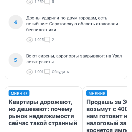
1 259
5
Дроны ударили по двум городам, есть
4
погибшие: Саратовскую область атаковали
беспилотники
1 025
2
Воют сирены, аэропорты закрывают: на Урал
5
летят ракеты
1 001
Обсудить
МНЕНИЕ
МНЕНИЕ
Квартиры дорожают,
Продашь за 300
но дешевеют: почему
возьмут с 4000
рынок недвижимости
нам готовит н
сейчас такой странный
налоговый зако
коснется импор