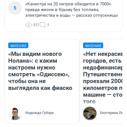
«Канистра на 20 литров обходится в 7000»:
5
правда жизни в Крыму без топлива,
электричества и воды — рассказ отпускницы
537
3
МНЕНИЕ
МНЕНИЕ
«Мы видим нового
«Нет некрасив
Нолана»: с каким
городов, есть
настроем нужно
недофинансиро
смотреть «Одиссею»,
Путешественн
чтобы она не
проехали 2000
выглядела как фиаско
километров по 
машине — стои
того
Надежда Губарь
Екатерина Лит