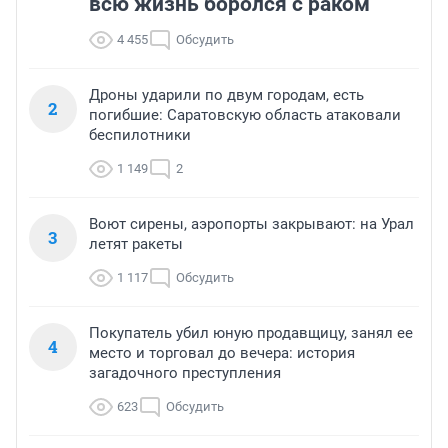
всю жизнь боролся с раком
4 455
Обсудить
Дроны ударили по двум городам, есть
2
погибшие: Саратовскую область атаковали
беспилотники
1 149
2
Воют сирены, аэропорты закрывают: на Урал
3
летят ракеты
1 117
Обсудить
Покупатель убил юную продавщицу, занял ее
4
место и торговал до вечера: история
загадочного преступления
623
Обсудить