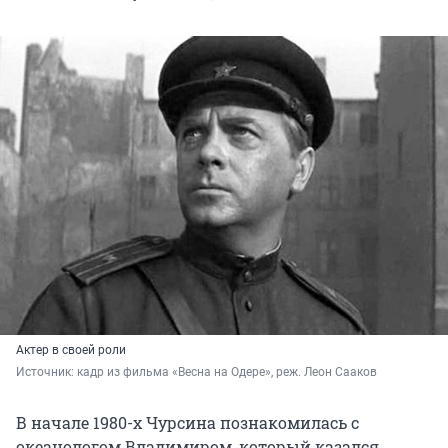
Актер в своей роли
Источник: 
кадр из фильма «Весна на Одере», реж. Леон Сааков
В начале 1980-х Чурсина познакомилась с
океанологом Владимиром, который казался