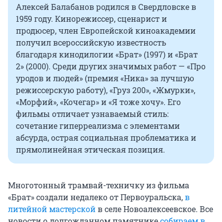
Алексей Балабанов родился в Свердловске в
1959 году. Кинорежиссер, сценарист и
продюсер, член Европейской киноакадемии
получил всероссийскую известность
благодаря кинодилогии «Брат» (1997) и «Брат
2» (2000). Среди других значимых работ — «Про
уродов и людей» (премия «Ника» за лучшую
режиссерскую работу), «Груз 200», «Жмурки»,
«Морфий», «Кочегар» и «Я тоже хочу». Его
фильмы отличает узнаваемый стиль:
сочетание гиперреализма с элементами
абсурда, острая социальная проблематика и
прямолинейная этическая позиция.
Многотонный трамвай-техничку из фильма
«Брат» создали недалеко от Первоуральска,
в
литейной мастерской
в селе Новоалексеевское. Все
новости о долгожданном памятнике
собираем в