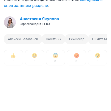
специальном разделе
.
Анастасия Якупова
корреспондент E1.RU
Алексей Балабанов
Памятник
Режиссер
Никита Мих
0
0
0
0
0