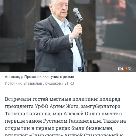
Александр Проханов выступил с речью
Источник: 
Владислав Лоншаков / E1.RU
Встречали гостей местные политики: полпред
президента УрФО Артем Жога, замгубернатора
Татьяна Савинова, мэр Алексей Орлов вместе с
первым замом Рустамом Галлямовым. Также на
открытии в первых рядах были бизнесмен,
владелец «Сима-ленда» Андрей Симановский и